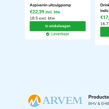
Aspivenin uitzuigpomp
Drin
indi
€
22,39
incl. btw
€
17
18.5 excl. btw
16.7
In winkelwagen
Leverbaar
Producte
BHV & EH