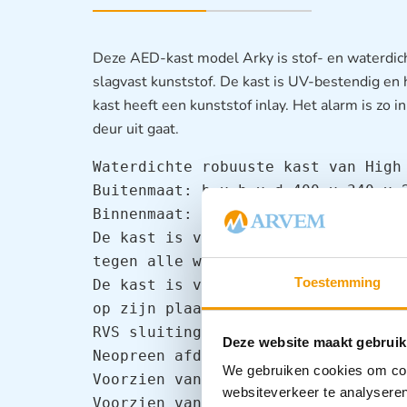
Deze AED-kast model Arky is stof- en waterdicht
slagvast kunststof. De kast is UV-bestendig en 
kast heeft een kunststof inlay. Het alarm is zo in
deur uit gaat.
Waterdichte robuuste kast van High 
Buitenmaat: b x h x d 400 x 340 x 2
Binnenmaat: b x h x d 320 x 280 x 1
De kast is voorzien van roestvaste 
tegen alle weersinvloeden

Toestemming
De kast is voorzien van kunststof k
op zijn plaats blijft

RVS sluitingen zijn geborsteld

Deze website maakt gebruik
Neopreen afdichtingen

We gebruiken cookies om cont
Voorzien van oog voor hangslot / ci
websiteverkeer te analyseren
Voorzien van een zichtvenster Voor