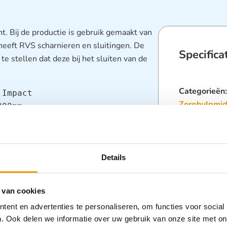
. Bij de productie is gebruik gemaakt van
heeft RVS scharnieren en sluitingen. De
Specifica
 te stellen dat deze bij het sluiten van de
Categorieën
Impact

Zorghulpmid
00mm

Zorghulpmid
80mm

onderdelen en hierdoor bestand 
Details
lemmen waardoor de AED stevig 
 van cookies
ent en advertenties te personaliseren, om functies voor social
jferslot/breeksluiting

. Ook delen we informatie over uw gebruik van onze site met on
zien van alarm met aan-/uitknop