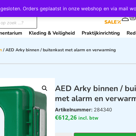
wij gesloten. Orders geplaatst in onze webshop en via mail
0
SALE
mentarium
Kleding & Veiligheid
Praktijkinrichting
Red
n
/ AED Arky binnen / buitenkast met alarm en verwarming
AED Arky binnen / bu
met alarm en verwar
Artikelnummer:
284340
€
612,26
incl. btw