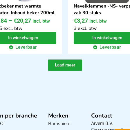
kbeker met warmte
Navelklemmen -NS- verp
cator. Inhoud beker 200ml
zak 30 stuks
,84
–
€
20,27
€
3,27
incl. btw
incl. btw
5 excl. btw
3 excl. btw
In winkelwagen
In winkelwagen
Leverbaar
Leverbaar
Laad meer
n per branche
Merken
Contact
BO
Burnshield
Arvem B.V.