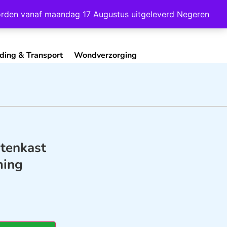
Mijn Account
Contact
 worden vanaf maandag 17 Augustus uitgeleverd
Negeren
ding & Transport
Wondverzorging
itenkast
ming