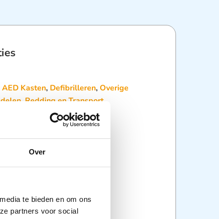
ties
:
AED Kasten
,
Defibrilleren
,
Overige
delen
,
Redding en Transport
,
delen
Over
 media te bieden en om ons
ze partners voor social