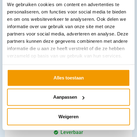
Hansaplast Sensitive XXL pleister met zilver doosje 5 strips
We gebruiken cookies om content en advertenties te
€
6,16
incl. btw
personaliseren, om functies voor social media te bieden
5.65 excl. btw
en om ons websiteverkeer te analyseren. Ook delen we
In winkelwagen
informatie over uw gebruik van onze site met onze
partners voor social media, adverteren en analyse. Deze
Uitverkocht
partners kunnen deze gegevens combineren met andere
informatie die u aan ze heeft verstrekt of die ze hebben
verzameld op basis van uw gebruik van hun services.
Alles toestaan
Aanpassen
Klinion personal care handzeep vloeibaar mild PH 5,0
€
4,60
incl. btw
3.8 excl. btw
Weigeren
In winkelwagen
Leverbaar