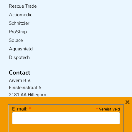
Rescue Trade
Actiomedic
Schnitzler
ProStrap
Solace
Aquashield
Dispotech
Contact
Arvem B.V.
Einsteinstraat 5
2181 AA Hillegom
×
E-mail:
*
*
Vereist veld
Tel:
0252-533256
(maandag – donderdag 08:30-17:15 uur / vrijdag
08:30-16:00 uur)