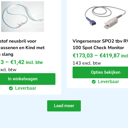
stof neusbril voor
Vingersensor SPO2 tbv R
assenen en Kind met
100 Spot Check Monitor
 slang
€
173,03
–
€
419,87
inc
13
–
€
1,42
incl. btw
143 excl. btw
xcl. btw
Opties bekijken
In winkelwagen
Leverbaar
Leverbaar
Laad meer