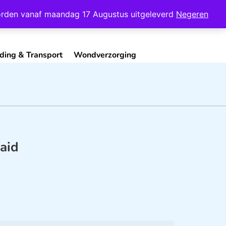
Mijn Account
Contact
 worden vanaf maandag 17 Augustus uitgeleverd
Negeren
ding & Transport
Wondverzorging
aid