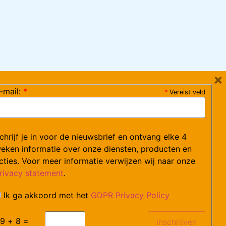
×
-mail:
*
*
Vereist veld
ag 08:30-17:15 uur / vrijdag 08:30-16:00 uur)
chrijf je in voor de nieuwsbrief en ontvang elke 4
ce@arvem.nl
eken informatie over onze diensten, producten en
cties. Voor meer informatie verwijzen wij naar onze
rivacy statement
.
Ik ga akkoord met het
GDPR Privacy Policy
catures.
9 + 8 =