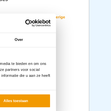
:
AED Kasten
,
Defibrilleren
,
Overige
delen
,
Redding en Transport
,
delen
Over
 media te bieden en om ons
ze partners voor social
nformatie die u aan ze heeft
Alles toestaan