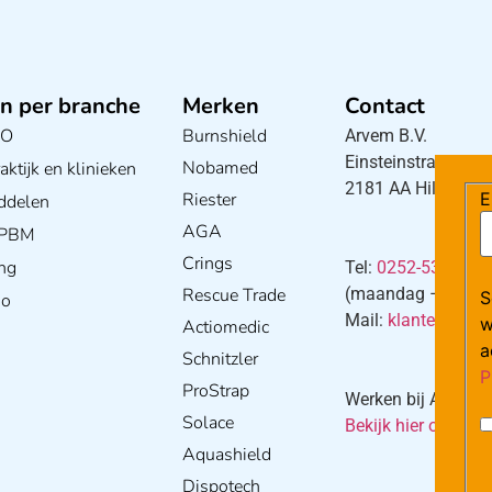
n per branche
Merken
Contact
BO
Burnshield
Arvem B.V.
Einsteinstraat 5
Nobamed
ktijk en klinieken
2181 AA Hillegom
Riester
E
ddelen
AGA
/ PBM
Crings
ng
Tel:
0252-533256
Rescue Trade
(maandag – donderd
S
io
Mail:
klantenservi
w
Actiomedic
a
Schnitzler
P
ProStrap
Werken bij Arvem?
Solace
Bekijk hier onze va
Aquashield
Dispotech