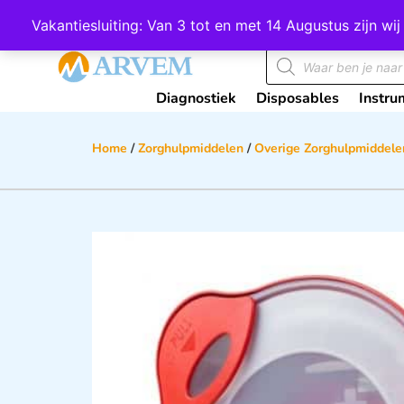
Wij scoren een 4,8 op Google
Vakantiesluiting: Van 3 tot en met 14 Augustus zijn 
Diagnostiek
Disposables
Instru
Home
/
Zorghulpmiddelen
/
Overige Zorghulpmiddele