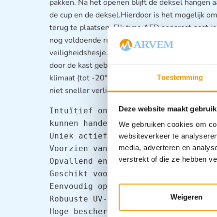
pakken. Na het openen blijft de deksel hangen 
de cup en de deksel.Hierdoor is het mogelijk o
terug te plaatsen. Elk type AED apparaat past i
nog voldoende ruimte voor accessoires zoals ee
veiligheidshesje. Door een unieke unit aan de 
door de kast geblazen, wanneer dit nodig is. Dit
klimaat (tot -20°C) wordt beschermd en dat de 
Toestemming
niet sneller verliezen.
Deze website maakt gebruik
Intuïtief ontwerp geeft de hulpverl
kunnen handelen

We gebruiken cookies om cont
Uniek actief verwarmingssysteem (va
websiteverkeer te analyseren
media, adverteren en analys
Voorzien van ledverlichting en akoe
verstrekt of die ze hebben v
Opvallend en herkenbaar

Geschikt voor alle type AED's met r
Eenvoudig openen en gemakkelijk slu
Weigeren
Robuuste UV-bestendige behuizing (I
Hoge bescherming tegen water, stof