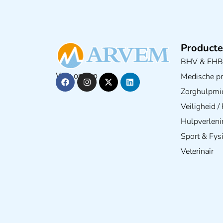
Producte
BHV & EH
Medische pra
Volg ons op
Zorghulpmi
Veiligheid 
Hulpverleni
Sport & Fys
Veterinair