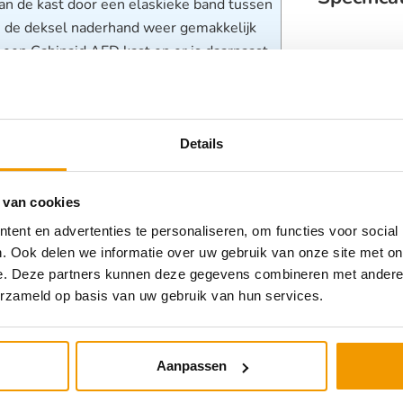
aan de kast door een elaskieke band tussen
m de deksel naderhand weer gemakkelijk
n een Cabinaid AED kast en er is daarnaast
Categorieën
n reanimatie hulpset of een
Zorghulpmid
onderkant van de kast wordt warme lucht
Zorghulpmid
 zorgt ervoor dat de AED in elk koud
batterij en de elektroden hun houdbaarheid
Details
 van cookies
ener het vertrouwen snel te 
ent en advertenties te personaliseren, om functies voor social
naf -20°C)

. Ook delen we informatie over uw gebruik van onze site met on
e. Deze partners kunnen deze gegevens combineren met andere i
stisch alarm

erzameld op basis van uw gebruik van hun services.
uimte voor accessoires

iten d.m.v. een deksel

Aanpassen
K10)

, vuil en vocht (IP56)