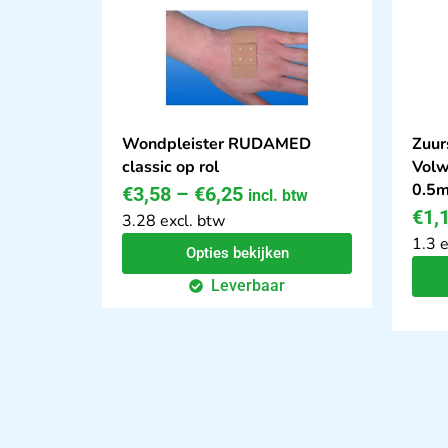
Wondpleister RUDAMED
Zuur
classic op rol
Volw
0.5m
€
3,58
–
€
6,25
incl. btw
€
1,
3.28 excl. btw
1.3 e
Opties bekijken
Leverbaar