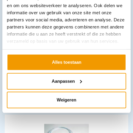
en om ons websiteverkeer te analyseren. Ook delen we
Leverbaar
informatie over uw gebruik van onze site met onze
partners voor social media, adverteren en analyse. Deze
partners kunnen deze gegevens combineren met andere
informatie die u aan ze heeft verstrekt of die ze hebben
verzameld op basis van uw gebruik van hun services.
Alles toestaan
Skillguide Laerdal
€
156,09
incl. btw
Aanpassen
129 excl. btw
In winkelwagen
Weigeren
Leverbaar