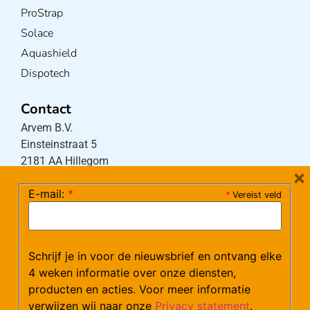
ProStrap
Solace
Aquashield
Dispotech
Contact
Arvem B.V.
Einsteinstraat 5
2181 AA Hillegom
×
E-mail:
*
*
Vereist veld
Tel:
0252-533256
(maandag – donderdag 08:30-17:15 uur / vrijdag
08:30-16:00 uur)
Schrijf je in voor de nieuwsbrief en ontvang elke
Mail:
klantenservice@arvem.nl
4 weken informatie over onze diensten,
producten en acties. Voor meer informatie
verwijzen wij naar onze
Privacy statement
.