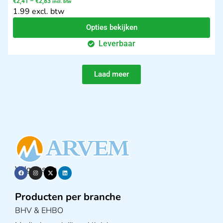
€
2,41
–
€
2,83
incl. btw
1.99 excl. btw
Opties bekijken
Leverbaar
Laad meer
Volg ons op
Producten per branche
BHV & EHBO