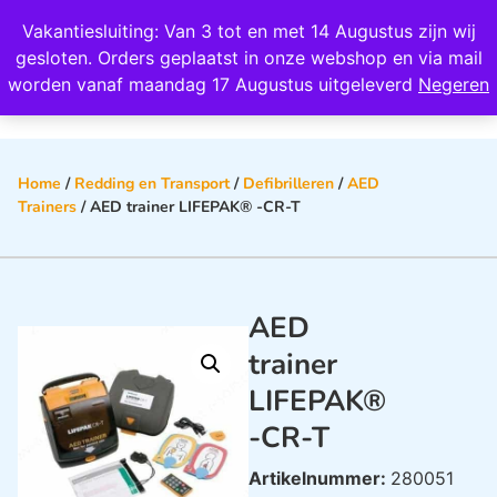
Wij scoren een 4,8 op Google
Vakantiesluiting: Van 3 tot en met 14 Augustus zijn wij
0
gesloten. Orders geplaatst in onze webshop en via mail
worden vanaf maandag 17 Augustus uitgeleverd
Negeren
Home
/
Redding en Transport
/
Defibrilleren
/
AED
Trainers
/ AED trainer LIFEPAK® -CR-T
AED
trainer
LIFEPAK®
-CR-T
Artikelnummer:
280051