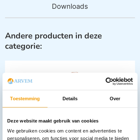
Downloads
Andere producten in deze
categorie:
Toestemming
Details
Over
Reanimatie pop Laerdal Little Junior QCPR
Deze website maakt gebruik van cookies
€
383,57
incl. btw
317 excl. btw
We gebruiken cookies om content en advertenties te
In winkelwagen
personaliseren, om functies voor social media te bieden