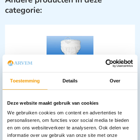
categorie:
Incontinentie broekje RIBOPANTS
Toestemming
Details
Over
€
20,44
–
€
28,38
incl. btw
18.75 excl. btw
Opties bekijken
Deze website maakt gebruik van cookies
Leverbaar
We gebruiken cookies om content en advertenties te
personaliseren, om functies voor social media te bieden
en om ons websiteverkeer te analyseren. Ook delen we
informatie over uw gebruik van onze site met onze