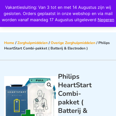
Wij scoren een 4,8 op Google
Vakantiesluiting: Van 3 tot en met 14 Augustus zijn wij
0
gesloten. Orders geplaatst in onze webshop en via mail
worden vanaf maandag 17 Augustus uitgeleverd
Negeren
Home
/
Zorghulpmiddelen
/
Overige Zorghulpmiddelen
/ Philips
HeartStart Combi-pakket ( Batterij & Electroden )
Philips
HeartStart
Combi-
pakket (
Batterij &