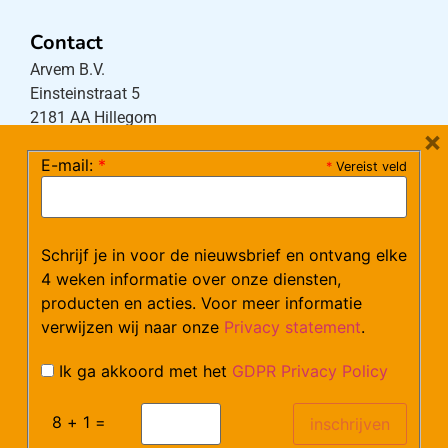
Contact
Arvem B.V.
Einsteinstraat 5
2181 AA Hillegom
×
E-mail:
*
*
Vereist veld
Tel:
0252-533256
(maandag – donderdag 08:30-17:15 uur / vrijdag
08:30-16:00 uur)
Schrijf je in voor de nieuwsbrief en ontvang elke
Mail:
klantenservice@arvem.nl
4 weken informatie over onze diensten,
producten en acties. Voor meer informatie
verwijzen wij naar onze
Privacy statement
.
Werken bij Arvem?
Bekijk hier onze vacatures.
Ik ga akkoord met het
GDPR Privacy Policy
8 + 1 =