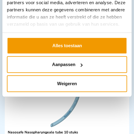
partners voor social media, adverteren en analyse. Deze
partners kunnen deze gegevens combineren met andere
informatie die u aan ze heeft verstrekt of die ze hebben
verzameld op basis van uw gebruik van hun services.
Houder voor SicSac braak / spuugzakken
€
49,15
incl. btw
Alles toestaan
40.62 excl. btw
In winkelwagen
Aanpassen
Leverbaar
Weigeren
Nasosafe Nasopharyngeale tube 10 stuks