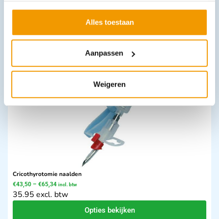
Armdraagband NOBA
Alles toestaan
€
31,72
–
€
40,24
incl. btw
29.1 excl. btw
Aanpassen
Opties bekijken
Leverbaar
Weigeren
Cricothyrotomie naalden
€
43,50
–
€
65,34
incl. btw
35.95 excl. btw
Opties bekijken