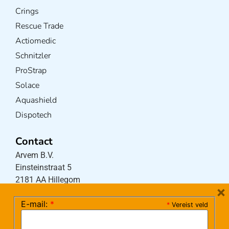
Crings
Rescue Trade
Actiomedic
Schnitzler
ProStrap
Solace
Aquashield
Dispotech
Contact
Arvem B.V.
Einsteinstraat 5
2181 AA Hillegom
×
E-mail:
*
*
Vereist veld
Tel:
0252-533256
(maandag – donderdag 08:30-17:15 uur / vrijdag