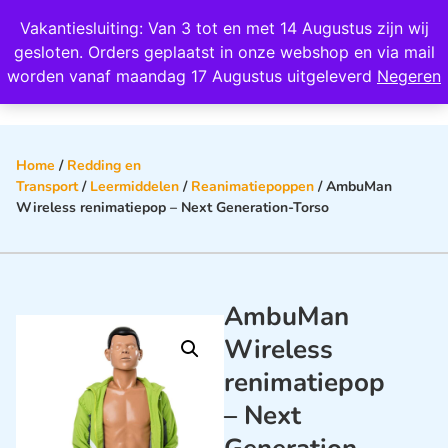
Wij scoren een 4,8 op Google
Vakantiesluiting: Van 3 tot en met 14 Augustus zijn wij
0
gesloten. Orders geplaatst in onze webshop en via mail
worden vanaf maandag 17 Augustus uitgeleverd
Negeren
Home
/
Redding en
Transport
/
Leermiddelen
/
Reanimatiepoppen
/ AmbuMan
Wireless renimatiepop – Next Generation-Torso
AmbuMan
Wireless
renimatiepop
– Next