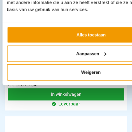
met andere informatie die u aan ze heeft verstrekt of die z
categorie:
basis van uw gebruik van hun services.
Alles toestaan
Aanpassen
Weigeren
Ambu man draagtas met mat voor AMBUMan I, W & oude AMBU Man
€
255,31
incl. btw
211 excl. btw
In winkelwagen
Leverbaar