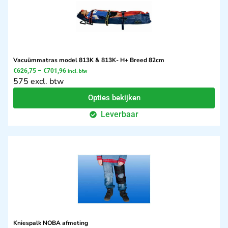
Vacuümmatras model 813K & 813K- H+ Breed 82cm
€
626,75
–
€
701,96
incl. btw
575 excl. btw
Opties bekijken
Leverbaar
Kniespalk NOBA afmeting