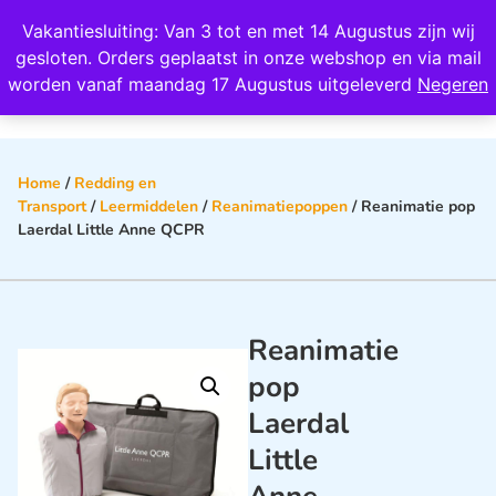
Wij scoren een 4,8 op Google
Vakantiesluiting: Van 3 tot en met 14 Augustus zijn wij
0
gesloten. Orders geplaatst in onze webshop en via mail
worden vanaf maandag 17 Augustus uitgeleverd
Negeren
Home
/
Redding en
Transport
/
Leermiddelen
/
Reanimatiepoppen
/ Reanimatie pop
Laerdal Little Anne QCPR
Reanimatie
pop
Laerdal
Little