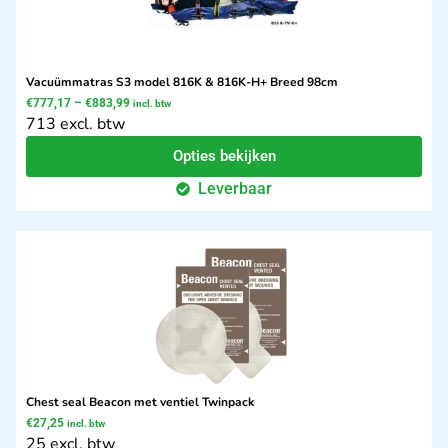
Vacuümmatras S3 model 816K & 816K-H+ Breed 98cm
€
777,17
–
€
883,99
incl. btw
713 excl. btw
Opties bekijken
Leverbaar
Chest seal Beacon met ventiel Twinpack
€
27,25
incl. btw
25 excl. btw