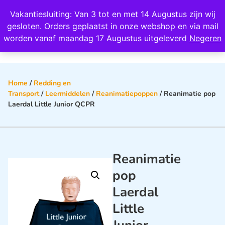
Wij scoren een 4,8 op Google
Vakantiesluiting: Van 3 tot en met 14 Augustus zijn wij
0
gesloten. Orders geplaatst in onze webshop en via mail
worden vanaf maandag 17 Augustus uitgeleverd
Negeren
Home
/
Redding en
Transport
/
Leermiddelen
/
Reanimatiepoppen
/ Reanimatie pop
Laerdal Little Junior QCPR
Reanimatie
pop
Laerdal
Little