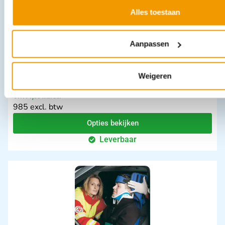
Alles toestaan
Aanpassen
Weigeren
Evac Chair
€
1.191,85
incl. btw
985 excl. btw
Opties bekijken
Leverbaar