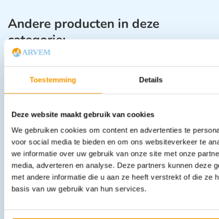
Andere producten in deze
categorie:
Toestemming
Details
Deze website maakt gebruik van cookies
We gebruiken cookies om content en advertenties te persona
voor social media te bieden en om ons websiteverkeer te an
Faceshields Preston baby reanimatiepop Pak 50 stuks
we informatie over uw gebruik van onze site met onze partne
€
29,43
incl. btw
media, adverteren en analyse. Deze partners kunnen deze 
27 excl. btw
met andere informatie die u aan ze heeft verstrekt of die z
In winkelwagen
basis van uw gebruik van hun services.
Leverbaar