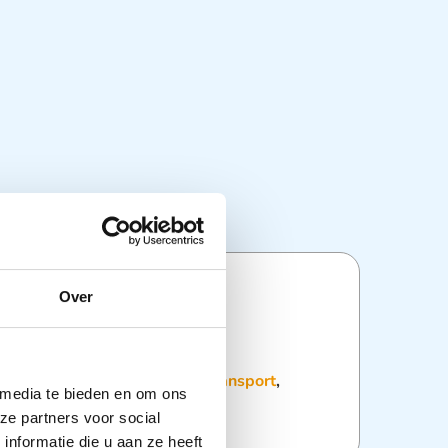
Over
ties
:
Leermiddelen
,
Redding en Transport
,
 media te bieden en om ons
eriaal
ze partners voor social
nformatie die u aan ze heeft