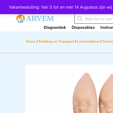
Wij scoren een 4,8 op Google
Vakantiesluiting: Van 3 tot en met 14 Augustus zijn 
Diagnostiek
Disposables
Instru
Home
/
Redding en Transport
/
Leermiddelen
/
Traini