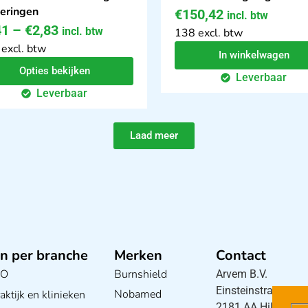
oeringen
€
150,42
incl. btw
41
–
€
2,83
incl. btw
138 excl. btw
 excl. btw
In winkelwagen
Opties bekijken
Leverbaar
Leverbaar
Laad meer
n per branche
Merken
Contact
BO
Burnshield
Arvem B.V.
Einsteinstraat 5
Nobamed
ktijk en klinieken
2181 AA Hillegom