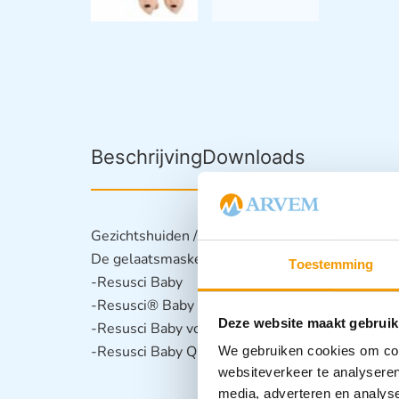
Beschrijving
Downloads
Gezichtshuiden / Gelaatmaskers voor Laerdal Re
De gelaatsmaskers zijn te gebruiken met:
Toestemming
-Resusci Baby
-Resusci® Baby QCPR (model 2013-2019)
Deze website maakt gebruik
-Resusci Baby voor Eerste Hulp
-Resusci Baby QCPR
We gebruiken cookies om cont
websiteverkeer te analyseren
media, adverteren en analys