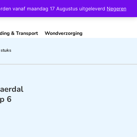
Mijn Account
Contact
 worden vanaf maandag 17 Augustus uitgeleverd
Negeren
ding & Transport
Wondverzorging
 stuks
aerdal
p 6