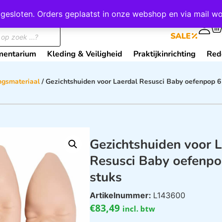
wij gesloten. Orders geplaatst in onze webshop en via mail
0
SALE
mentarium
Kleding & Veiligheid
Praktijkinrichting
Red
ngsmateriaal
/ Gezichtshuiden voor Laerdal Resusci Baby oefenpop 6
Gezichtshuiden voor L
Resusci Baby oefenpo
stuks
Artikelnummer:
L143600
€
83,49
incl. btw