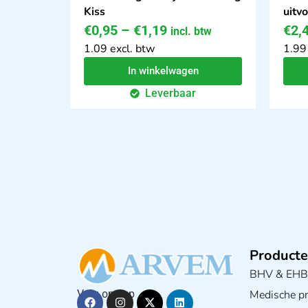
Kiss
uitv
€
0,95
–
€
1,19
€
2,
incl. btw
1.09 excl. btw
1.99
In winkelwagen
Leverbaar
Producte
BHV & EH
Medische pra
Volg ons op