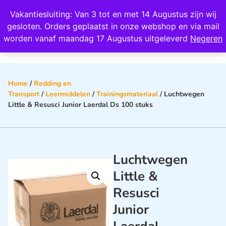
Wij scoren een 4,8 op Google
Vakantiesluiting: Van 3 tot en met 14 Augustus zijn wij
0
gesloten. Orders geplaatst in onze webshop en via mail
worden vanaf maandag 17 Augustus uitgeleverd
Negeren
Home
/
Redding en
Transport
/
Leermiddelen
/
Trainingsmateriaal
/ Luchtwegen
Little & Resusci Junior Laerdal Ds 100 stuks
Luchtwegen
Little &
Resusci
Junior