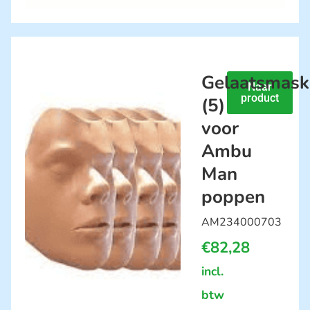
Gelaatsmask
Naar
product
(5)
voor
Ambu
Man
poppen
AM234000703
€
82,28
incl.
btw