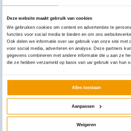
Deze website maakt gebruik van cookies
We gebruiken cookies om content en advertenties te persona
functies voor social media te bieden en om ons websiteverke
Headbed II Laerdal disposable nek- hoofdimmobilisatiesysteem
Ook delen we informatie over uw gebruik van onze site met 
€
13,63
incl. btw
12.5 excl. btw
voor social media, adverteren en analyse. Deze partners ku
gegevens combineren met andere informatie die u aan ze heef
In winkelwagen
die ze hebben verzameld op basis van uw gebruik van hun s
Uitverkocht
Alles toestaan
Aanpassen
Weigeren
Mini Anne reanimatiepop (opblaasbaar) met DVD