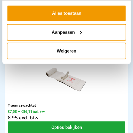
SpeedBlocks Starter Pack basis Blocks
Alles toestaan
€
168,19
incl. btw
139 excl. btw
Aanpassen
In winkelwagen
Leverbaar
Weigeren
Traumazwachtel
€
7,58
–
€
86,11
incl. btw
6.95 excl. btw
Opties bekijken