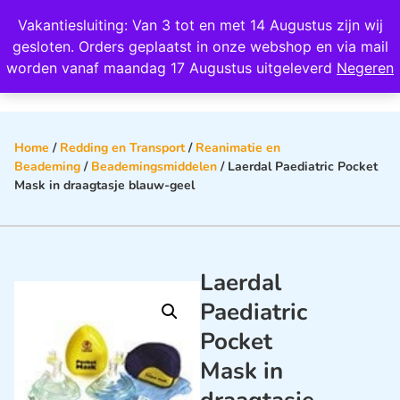
Wij scoren een 4,8 op Google
Vakantiesluiting: Van 3 tot en met 14 Augustus zijn wij
0
gesloten. Orders geplaatst in onze webshop en via mail
worden vanaf maandag 17 Augustus uitgeleverd
Negeren
Home
/
Redding en Transport
/
Reanimatie en
Beademing
/
Beademingsmiddelen
/ Laerdal Paediatric Pocket
Mask in draagtasje blauw-geel
Laerdal
Paediatric
Pocket
Mask in