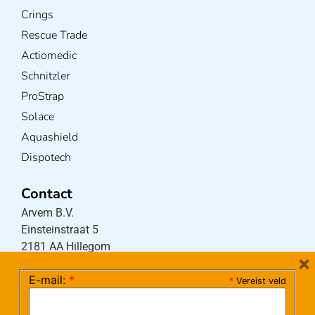
Crings
Rescue Trade
Actiomedic
Schnitzler
ProStrap
Solace
Aquashield
Dispotech
Contact
Arvem B.V.
Einsteinstraat 5
2181 AA Hillegom
×
E-mail:
*
*
Vereist veld
Tel:
0252-533256
(maandag – donderdag 08:30-17:15 uur / vrijdag