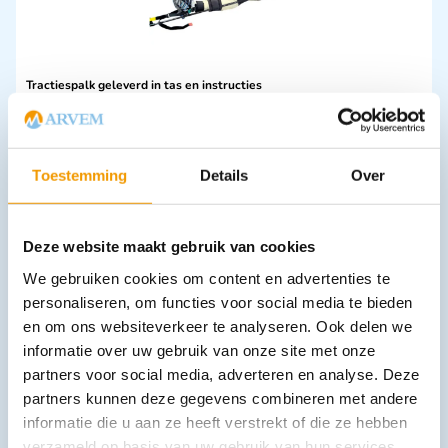
Tractiespalk geleverd in tas en instructies
€
260,51
incl. btw
239 excl. btw
In winkelwagen
Toestemming
Details
Over
Leverbaar
Deze website maakt gebruik van cookies
We gebruiken cookies om content en advertenties te
personaliseren, om functies voor social media te bieden
en om ons websiteverkeer te analyseren. Ook delen we
informatie over uw gebruik van onze site met onze
partners voor social media, adverteren en analyse. Deze
partners kunnen deze gegevens combineren met andere
Electroden Defibtech Lifeline kinderen
informatie die u aan ze heeft verstrekt of die ze hebben
€
125,35
incl. btw
115 excl. btw
verzameld op basis van uw gebruik van hun services.