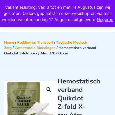
Wij scoren een 4,8 op Google
Vakantiesluiting: Van 3 tot en met 14 Augustus zijn wij
0
gesloten. Orders geplaatst in onze webshop en via mail
worden vanaf maandag 17 Augustus uitgeleverd
Negeren
Home
/
Redding en Transport
/
Tactische Medisch
Zorg
/
Catastrofale Bloedingen
/ Hemostatisch verband
Quikclot Z-fold X-ray Afm. 370×7,6 cm
Hemostatisch
verband
Quikclot
Z-fold X-