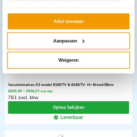
In winkelwagen
Leverbaar
Alles toestaan
Aanpassen
Weigeren
Vacuümmatras S3 model 816KTV & 816KTV- H+ Breed 98cm
€
829,49
–
€
936,31
incl. btw
761 excl. btw
Opties bekijken
Leverbaar