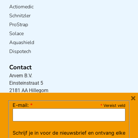
Actiomedic
Schnitzler
ProStrap
Solace
Aquashield
Dispotech
Contact
Arvem B.V.
Einsteinstraat 5
2181 AA Hillegom
×
E-mail:
*
*
Vereist veld
Tel:
0252-533256
(maandag – donderdag 08:30-17:15 uur / vrijdag
08:30-16:00 uur)
Schrijf je in voor de nieuwsbrief en ontvang elke
Mail:
klantenservice@arvem.nl