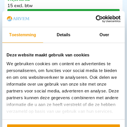
15 excl. btw
In winkelwagen
Leverbaar
Toestemming
Details
Over
Deze website maakt gebruik van cookies
We gebruiken cookies om content en advertenties te
personaliseren, om functies voor social media te bieden
en om ons websiteverkeer te analyseren. Ook delen we
informatie over uw gebruik van onze site met onze
Sensibiliteitmeter Wartenberg
partners voor social media, adverteren en analyse. Deze
€
20,47
incl. btw
16.92 excl. btw
partners kunnen deze gegevens combineren met andere
informatie die u aan ze heeft verstrekt of die ze hebben
In winkelwagen
verzameld op basis van uw gebruik van hun services.
Leverbaar