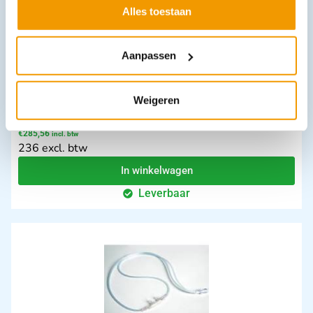
Alles toestaan
Aanpassen
Weigeren
Ambu Mark IV beademingsballon met masker 5 en O2 reservoir
€
285,56
incl. btw
236 excl. btw
In winkelwagen
Leverbaar