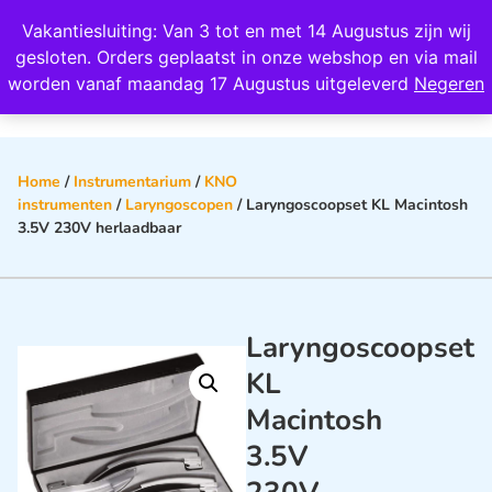
Wij scoren een 4,8 op Google
Vakantiesluiting: Van 3 tot en met 14 Augustus zijn wij
0
gesloten. Orders geplaatst in onze webshop en via mail
worden vanaf maandag 17 Augustus uitgeleverd
Negeren
Home
/
Instrumentarium
/
KNO
instrumenten
/
Laryngoscopen
/ Laryngoscoopset KL Macintosh
3.5V 230V herlaadbaar
Laryngoscoopset
KL
Macintosh
3.5V