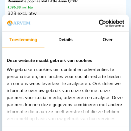
Reanimatie pop Laerdal Little Anne QCPR
€
396,88
incl. btw
328 excl. btw
In winkelwagen
Leverbaar
Toestemming
Details
Over
Deze website maakt gebruik van cookies
We gebruiken cookies om content en advertenties te
personaliseren, om functies voor social media te bieden
en om ons websiteverkeer te analyseren. Ook delen we
informatie over uw gebruik van onze site met onze
Naaldvoerders Olsen-Hegar afmeting
partners voor social media, adverteren en analyse. Deze
€
19,30
–
€
22,93
incl. btw
partners kunnen deze gegevens combineren met andere
15.95 excl. btw
informatie die u aan ze heeft verstrekt of die ze hebben
Opties bekijken
verzameld op basis van uw gebruik van hun services.
Leverbaar