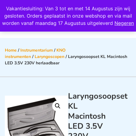
Wij scoren een 4,8 op Google
Vakantiesluiting: Van 3 tot en met 14 Augustus zijn wij
0
gesloten. Orders geplaatst in onze webshop en via mail
worden vanaf maandag 17 Augustus uitgeleverd
Negeren
Home
/
Instrumentarium
/
KNO
instrumenten
/
Laryngoscopen
/ Laryngosoopset KL Macintosh
LED 3.5V 230V herlaadbaar
Laryngosoopset
KL
Macintosh
LED 3.5V