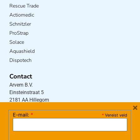
Rescue Trade
Actiomedic
Schnitzler
ProStrap
Solace
Aquashield
Dispotech
Contact
Arvem B.V.
Einsteinstraat 5
2181 AA Hillegom
×
E-mail:
*
*
Vereist veld
Tel:
0252-533256
(maandag – donderdag 08:30-17:15 uur / vrijdag
08:30-16:00 uur)