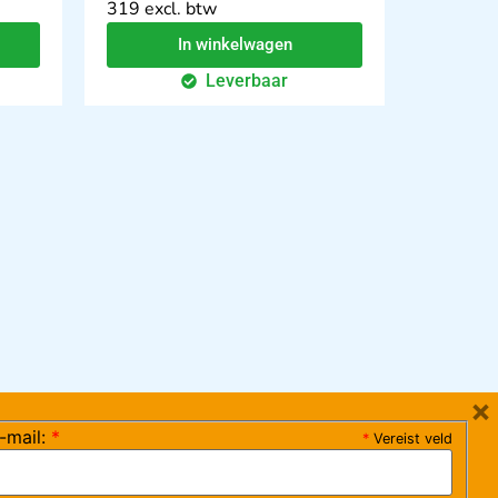
319 excl. btw
In winkelwagen
Leverbaar
×
-mail:
*
*
Vereist veld