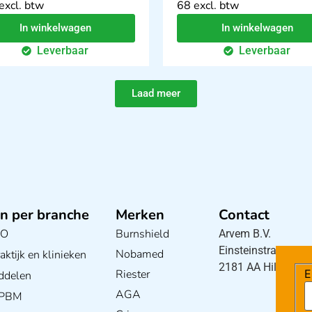
excl. btw
68 excl. btw
In winkelwagen
In winkelwagen
Leverbaar
Leverbaar
Laad meer
n per branche
Merken
Contact
BO
Burnshield
Arvem B.V.
Einsteinstraat 5
Nobamed
ktijk en klinieken
2181 AA Hillegom
Riester
E
ddelen
AGA
/ PBM