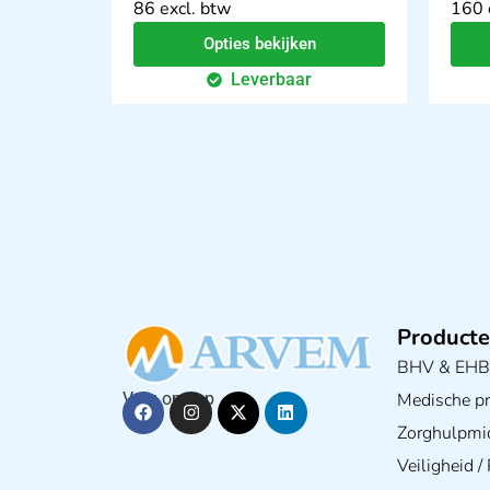
86 excl. btw
160 
Opties bekijken
Leverbaar
Producte
BHV & EH
Medische pra
Volg ons op
Zorghulpmi
Veiligheid 