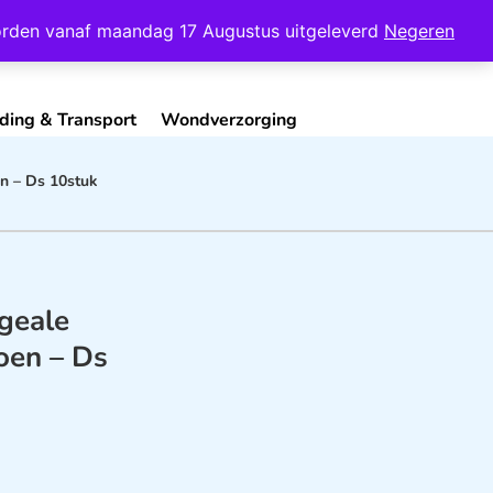
Mijn Account
Contact
 worden vanaf maandag 17 Augustus uitgeleverd
Negeren
ding & Transport
Wondverzorging
n – Ds 10stuk
geale
en – Ds