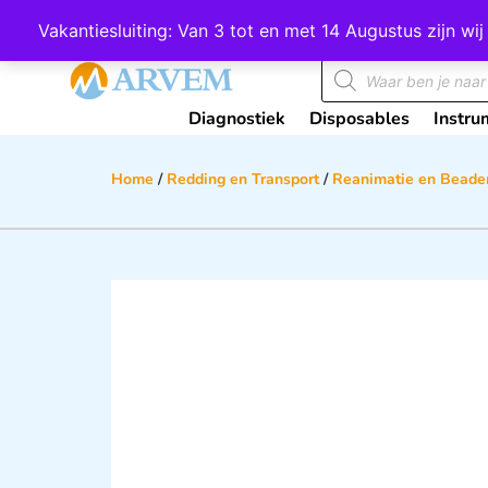
Wij scoren een 4,8 op Google
Vakantiesluiting: Van 3 tot en met 14 Augustus zijn 
Diagnostiek
Disposables
Instru
Home
/
Redding en Transport
/
Reanimatie en Beade