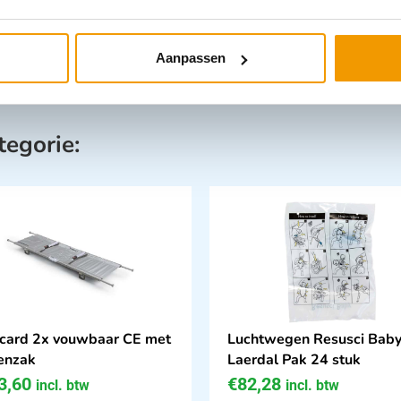
Aanpassen
tegorie:
card 2x vouwbaar CE met
Luchtwegen Resusci Bab
enzak
Laerdal Pak 24 stuk
3,60
€
82,28
incl. btw
incl. btw