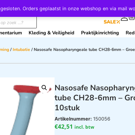
wij gesloten. Orders geplaatst in onze webshop en via mail
0
SALE
mentarium
Kleding & Veiligheid
Praktijkinrichting
Red
ming
/
Intubatie
/ Nasosafe Nasopharyngeale tube CH28-6mm – Groe
Nasosafe Nasopharyn
tube CH28-6mm – Gro
10stuk
Artikelnummer:
150056
€
42,51
incl. btw