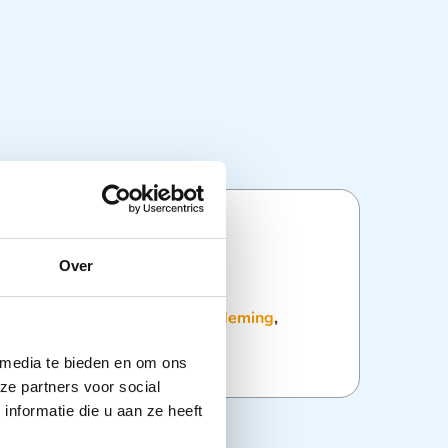
ties
Over
:
Intubatie
,
Reanimatie en Beademing
,
Transport
 media te bieden en om ons
ze partners voor social
nformatie die u aan ze heeft