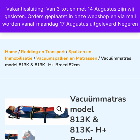
Wij scoren een 4,8 op Google
Vakantiesluiting: Van 3 tot en met 14 Augustus zijn wij
0
gesloten. Orders geplaatst in onze webshop en via mail
worden vanaf maandag 17 Augustus uitgeleverd
Negeren
Home
/
Redding en Transport
/
Spalken en
Immobilisatie
/
Vacuümspalken en Matrassen
/ Vacuümmatras
model 813K & 813K- H+ Breed 82cm
Vacuümmatras
model
813K &
813K- H+