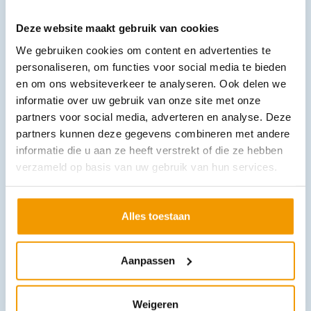
Deze website maakt gebruik van cookies
We gebruiken cookies om content en advertenties te
personaliseren, om functies voor social media te bieden
en om ons websiteverkeer te analyseren. Ook delen we
Defibtech Lifeline AED (halfautomaat)
informatie over uw gebruik van onze site met onze
€
1.411,55
incl. btw
1295 excl. btw
partners voor social media, adverteren en analyse. Deze
partners kunnen deze gegevens combineren met andere
In winkelwagen
informatie die u aan ze heeft verstrekt of die ze hebben
Leverbaar
verzameld op basis van uw gebruik van hun services.
Alles toestaan
Aanpassen
Weigeren
AED Philips FRX halfautomaat