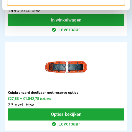
€
1.624,10
incl. btw
1490 excl. btw
In winkelwagen
Leverbaar
Kuipbrancard deelbaar met reserve opties
€
27,83
–
€
1.542,75
incl. btw
23 excl. btw
Opties bekijken
Leverbaar