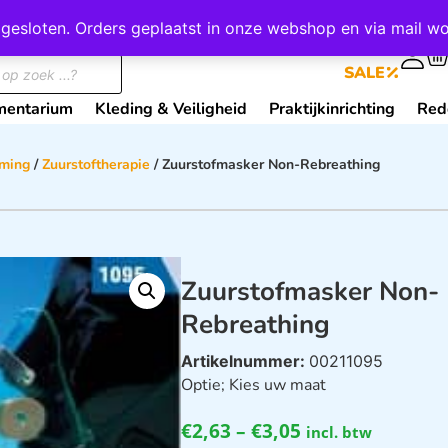
wij gesloten. Orders geplaatst in onze webshop en via mail
0
SALE
mentarium
Kleding & Veiligheid
Praktijkinrichting
Red
ming
/
Zuurstoftherapie
/ Zuurstofmasker Non-Rebreathing
Zuurstofmasker Non-
Rebreathing
Artikelnummer:
00211095
Optie; Kies uw maat
€
2,63
–
€
3,05
incl. btw