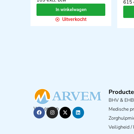
615 
In winkelwagen
Uitverkocht
Producte
BHV & EH
Medische pra
Volg ons op
Zorghulpmi
Veiligheid 