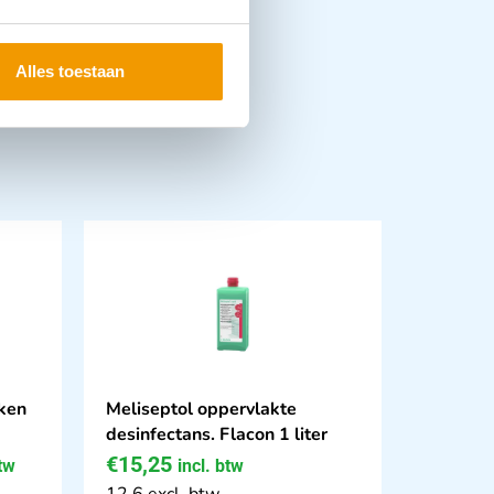
Alles toestaan
ken
Meliseptol oppervlakte
desinfectans. Flacon 1 liter
€
15,25
btw
incl. btw
12.6 excl. btw