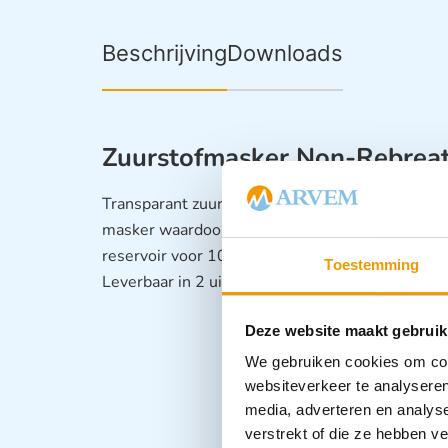
Beschrijving
Downloads
Zuurstofmasker Non-Rebrea
Transparant zuurstofmasker, met zak, met eenric
masker waardoor de uitgeademde lucht niet m
reservoir voor 100 % zuurstoftoediening. Comp
Toestemming
Leverbaar in 2 uitvoeringen: -Kinderen -Volw
Deze website maakt gebruik
We gebruiken cookies om cont
websiteverkeer te analyseren
media, adverteren en analys
verstrekt of die ze hebben v