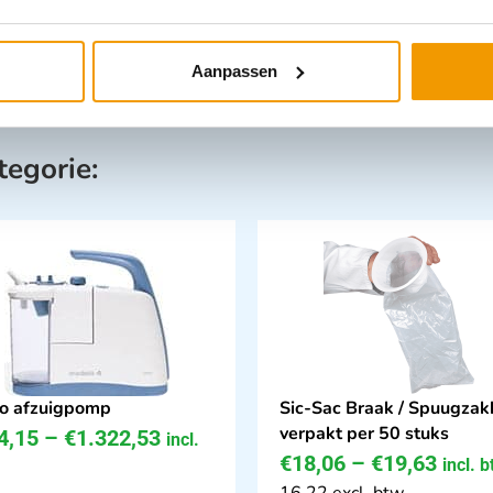
Aanpassen
tegorie:
io afzuigpomp
Sic-Sac Braak / Spuugzak
verpakt per 50 stuks
4,15
–
€
1.322,53
incl.
€
18,06
–
€
19,63
incl. 
16.22 excl. btw