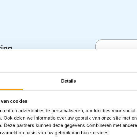
ting
Specifica
htingsventiel aan beide zijden van het
eer kan worden ingeademd. Met O2
leet met zuurstof verbindingsslang
Categorieën
Details
assenen
hygiëne
,
Rea
Transport
,
Z
 van cookies
Zuurstofther
ent en advertenties te personaliseren, om functies voor social
. Ook delen we informatie over uw gebruik van onze site met on
e. Deze partners kunnen deze gegevens combineren met andere i
erzameld op basis van uw gebruik van hun services.