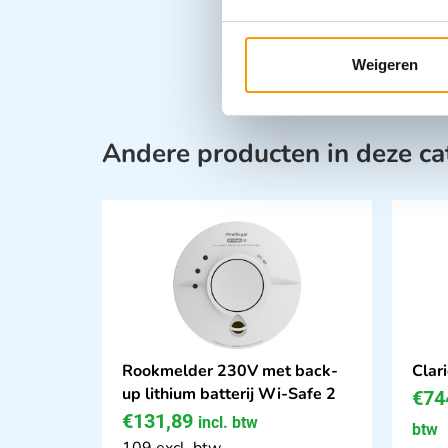
Weigeren
Andere producten in deze ca
Rookmelder 230V met back-
Clar
up lithium batterij Wi-Safe 2
€
74
€
131,89
incl. btw
btw
109 excl. btw