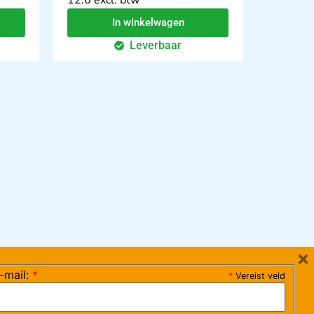
In winkelwagen
Leverbaar
×
-mail:
*
*
Vereist veld