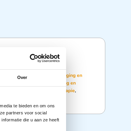
ties
:
Disposables
,
Patiënten verpleging en
Over
nimatie en Beademing
,
Redding en
orghulpmiddelen
,
Zuurstoftherapie
,
apie
 media te bieden en om ons
ze partners voor social
nformatie die u aan ze heeft