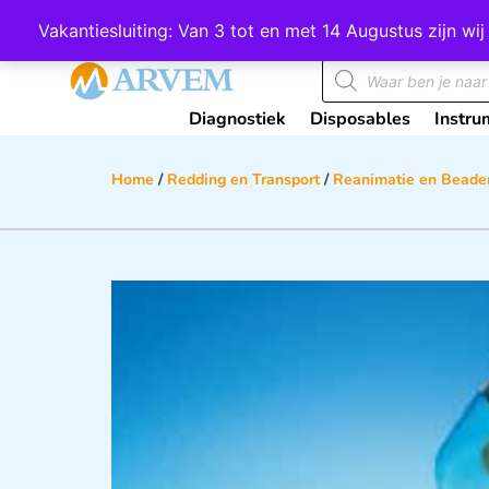
Wij scoren een 4,8 op Google
Vakantiesluiting: Van 3 tot en met 14 Augustus zijn 
Diagnostiek
Disposables
Instru
Home
/
Redding en Transport
/
Reanimatie en Beade