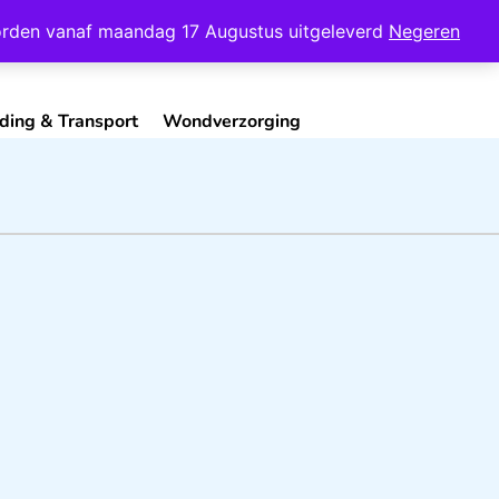
Mijn Account
Contact
 worden vanaf maandag 17 Augustus uitgeleverd
Negeren
ding & Transport
Wondverzorging