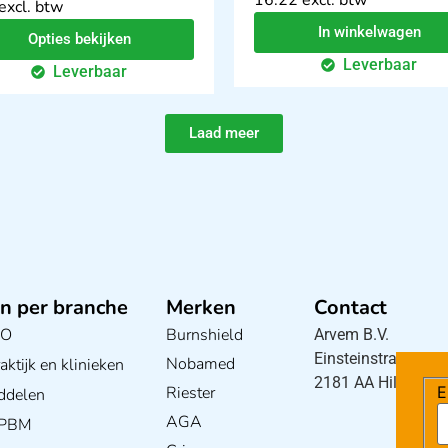
excl. btw
In winkelwagen
Opties bekijken
Leverbaar
Leverbaar
Laad meer
n per branche
Merken
Contact
BO
Burnshield
Arvem B.V.
Einsteinstraat 5
Nobamed
ktijk en klinieken
2181 AA Hillegom
Riester
E
ddelen
AGA
/ PBM