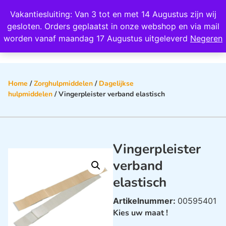
Wij scoren een 4,8 op Google
Vakantiesluiting: Van 3 tot en met 14 Augustus zijn wij
0
gesloten. Orders geplaatst in onze webshop en via mail
worden vanaf maandag 17 Augustus uitgeleverd
Negeren
Home
/
Zorghulpmiddelen
/
Dagelijkse
hulpmiddelen
/ Vingerpleister verband elastisch
Vingerpleister
verband
elastisch
Artikelnummer:
00595401
Kies uw maat !