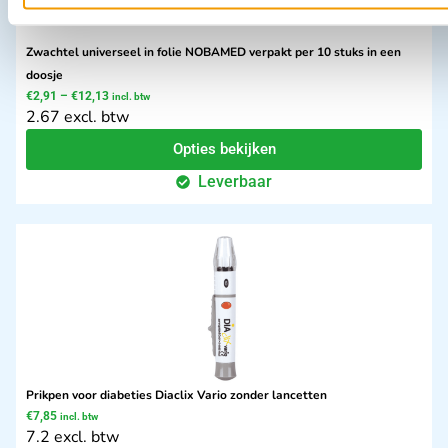
Zwachtel universeel in folie NOBAMED verpakt per 10 stuks in een
doosje
€
2,91
–
€
12,13
incl. btw
2.67 excl. btw
Opties bekijken
Leverbaar
Prikpen voor diabeties Diaclix Vario zonder lancetten
€
7,85
incl. btw
7.2 excl. btw