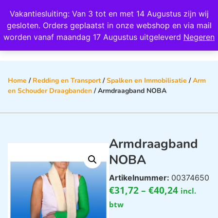
Wij scoren een 4,8 op Google
Vakantiesluiting: Van 3 tot en met 14 Augustus zijn wij
0
gesloten. Orders geplaatst in onze webshop en via mail
worden vanaf maandag 17 Augustus uitgeleverd
Negeren
Home
/
Redding en Transport
/
Spalken en Immobilisatie
/
Arm
en Schouder Draagbanden
/ Armdraagband NOBA
Armdraagband
NOBA
Artikelnummer:
00374650
€
31,72
–
€
40,24
incl.
btw