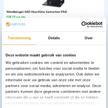
Wandbeugel AED HeartSine Samaritan PAD
€
38,15
incl. btw
35 excl. btw
In winkelwagen
Leverbaar
Toestemming
Details
Over
Deze website maakt gebruik van cookies
We gebruiken cookies om content en advertenties te
personaliseren, om functies voor social media te bieden
en om ons websiteverkeer te analyseren. Ook delen we
informatie over uw gebruik van onze site met onze
partners voor social media, adverteren en analyse. Deze
Thermische deken Ready-Heat afmeting 86 x 122 cm
partners kunnen deze gegevens combineren met andere
€
49,61
incl. btw
informatie die u aan ze heeft verstrekt of die ze hebben
41 excl. btw
verzameld op basis van uw gebruik van hun services.
In winkelwagen