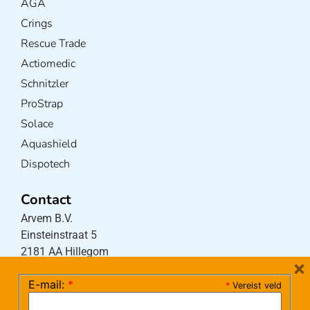
AGA
Crings
Rescue Trade
Actiomedic
Schnitzler
ProStrap
Solace
Aquashield
Dispotech
Contact
Arvem B.V.
Einsteinstraat 5
2181 AA Hillegom
×
E-mail:
*
*
Vereist veld
Tel:
0252-533256