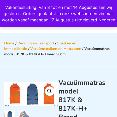
Wij scoren een 4,8 op Google
Vakantiesluiting: Van 3 tot en met 14 Augustus zijn wij
0
gesloten. Orders geplaatst in onze webshop en via mail
worden vanaf maandag 17 Augustus uitgeleverd
Negeren
Home
/
Redding en Transport
/
Spalken en
Immobilisatie
/
Vacuümspalken en Matrassen
/ Vacuümmatras
model 817K & 817K-H+ Breed 98cm
Vacuümmatras
model
817K &
817K-H+