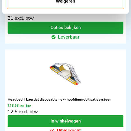
Weigeren
Reddingscorset LED - ( Extrication Device )
€
25,41
–
€
246,84
incl. btw
21 excl. btw
Opties bekijken
Leverbaar
Headbed II Laerdal disposable nek- hoofdimmobilisatiesysteem
€
13,63
incl. btw
12.5 excl. btw
In winkelwagen
Uitverkocht