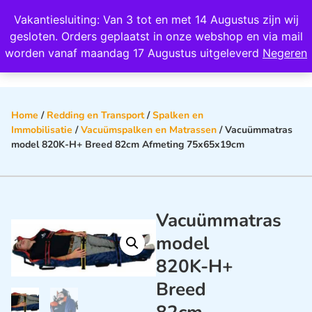
Wij scoren een 4,8 op Google
Vakantiesluiting: Van 3 tot en met 14 Augustus zijn wij
0
gesloten. Orders geplaatst in onze webshop en via mail
worden vanaf maandag 17 Augustus uitgeleverd
Negeren
Home
/
Redding en Transport
/
Spalken en
Immobilisatie
/
Vacuümspalken en Matrassen
/ Vacuümmatras
model 820K-H+ Breed 82cm Afmeting 75x65x19cm
Vacuümmatras
model
820K-H+
Breed