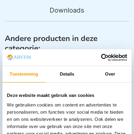
Downloads
Andere producten in deze
categorie:
Burnshield Burn Blots Blister
Toestemming
Details
Over
€
539,55
incl. btw
495 excl. btw
In winkelwagen
Deze website maakt gebruik van cookies
Uitverkocht
We gebruiken cookies om content en advertenties te
personaliseren, om functies voor social media te bieden
en om ons websiteverkeer te analyseren. Ook delen we
informatie over uw gebruik van onze site met onze
partners voor social media, adverteren en analyse. Deze