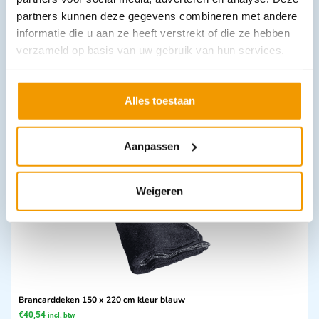
partners kunnen deze gegevens combineren met andere
informatie die u aan ze heeft verstrekt of die ze hebben
verzameld op basis van uw gebruik van hun services.
Kinderelekroden Mindray AED model MR63 C serie, D1, D3, D6
€
73,03
incl. btw
67 excl. btw
Alles toestaan
In winkelwagen
Aanpassen
Leverbaar
Weigeren
Brancarddeken 150 x 220 cm kleur blauw
€
40,54
incl. btw