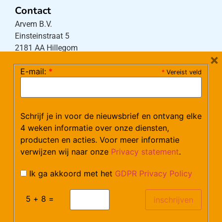
Contact
Arvem B.V.
Einsteinstraat 5
2181 AA Hillegom
×
E-mail:
*
*
Vereist veld
Tel:
0252-533256
(maandag – donderdag 08:30-17:15 uur / vrijdag
08:30-16:00 uur)
Schrijf je in voor de nieuwsbrief en ontvang elke
Mail:
klantenservice@arvem.nl
4 weken informatie over onze diensten,
producten en acties. Voor meer informatie
verwijzen wij naar onze
Privacy statement
.
Werken bij Arvem?
Bekijk hier onze vacatures.
Ik ga akkoord met het
GDPR Privacy Policy
5 + 8 =
©Arvem