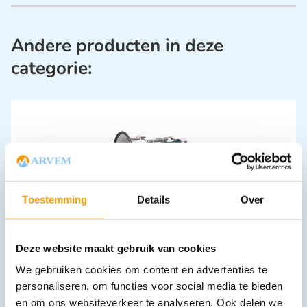
Andere producten in deze
categorie:
Toestemming
Details
Over
Megafoon met sirene 25 watt
€
82,28
incl. btw
68 excl. btw
Deze website maakt gebruik van cookies
In winkelwagen
We gebruiken cookies om content en advertenties te
personaliseren, om functies voor social media te bieden
Leverbaar
en om ons websiteverkeer te analyseren. Ook delen we