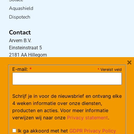
Aquashield
Dispotech
Contact
Arvem B.V.
Einsteinstraat 5
2181 AA Hillegom
×
E-mail:
*
*
Vereist veld
Tel:
0252-533256
(maandag – donderdag 08:30-17:15 uur / vrijdag
08:30-16:00 uur)
Schrijf je in voor de nieuwsbrief en ontvang elke
Mail:
klantenservice@arvem.nl
4 weken informatie over onze diensten,
producten en acties. Voor meer informatie
verwijzen wij naar onze
Privacy statement
.
Werken bij Arvem?
Bekijk hier onze vacatures.
Ik ga akkoord met het
GDPR Privacy Policy