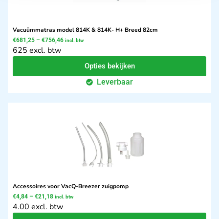
Vacuümmatras model 814K & 814K- H+ Breed 82cm
€
681,25
–
€
756,46
incl. btw
625 excl. btw
Opties bekijken
Leverbaar
Accessoires voor VacQ-Breezer zuigpomp
€
4,84
–
€
21,18
incl. btw
4.00 excl. btw