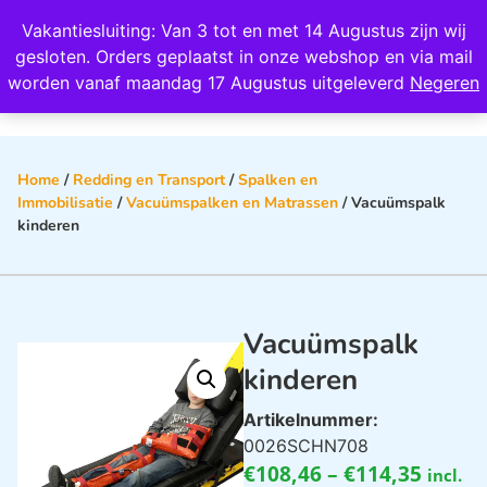
Wij scoren een 4,8 op Google
Vakantiesluiting: Van 3 tot en met 14 Augustus zijn wij
0
gesloten. Orders geplaatst in onze webshop en via mail
worden vanaf maandag 17 Augustus uitgeleverd
Negeren
Home
/
Redding en Transport
/
Spalken en
Immobilisatie
/
Vacuümspalken en Matrassen
/ Vacuümspalk
kinderen
Vacuümspalk
kinderen
Artikelnummer:
0026SCHN708
€
108,46
–
€
114,35
incl.