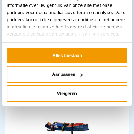
informatie over uw gebruik van onze site met onze
partners voor social media, adverteren en analyse. Deze
partners kunnen deze gegevens combineren met andere
informatie die u aan ze heeft verstrekt of die ze hebben
verzameld op basis van uw gebruik van hun services.
Alles toestaan
Trainings electroden Lifepak (5) plakkers+ kabel in foudraal
€
107,91
incl. btw
99 excl. btw
Aanpassen
In winkelwagen
Leverbaar
Weigeren