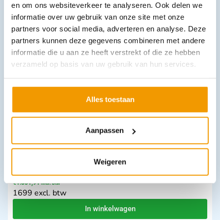
Downloads
en om ons websiteverkeer te analyseren. Ook delen we
informatie over uw gebruik van onze site met onze
partners voor social media, adverteren en analyse. Deze
partners kunnen deze gegevens combineren met andere
Andere producten in deze
informatie die u aan ze heeft verstrekt of die ze hebben
categorie:
verzameld op basis van uw gebruik van hun services.
Alles toestaan
Aanpassen
Weigeren
AED HeartSine Samaritan PAD 500P
€
1.851,91
incl. btw
1699 excl. btw
In winkelwagen