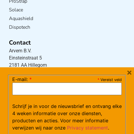
ProStrap
Solace
Aquashield
Dispotech
Contact
Arvem B.V.
Einsteinstraat 5
2181 AA Hillegom
×
E-mail:
*
*
Vereist veld
Tel:
0252-533256
(maandag – donderdag 08:30-17:15 uur / vrijdag
08:30-16:00 uur)
Schrijf je in voor de nieuwsbrief en ontvang elke
Mail:
klantenservice@arvem.nl
4 weken informatie over onze diensten,
producten en acties. Voor meer informatie
verwijzen wij naar onze
Privacy statement
.
Werken bij Arvem?