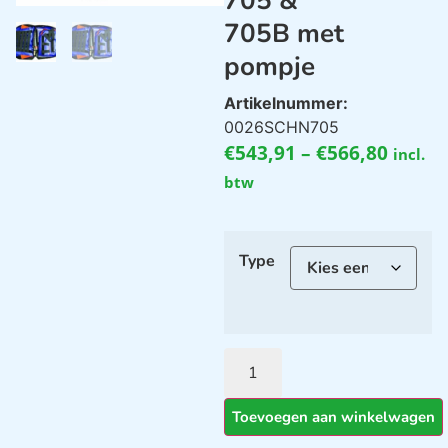
705 &
705B met
pompje
Artikelnummer:
0026SCHN705
€
543,91
–
€
566,80
incl.
btw
Type
Toevoegen aan winkelwagen