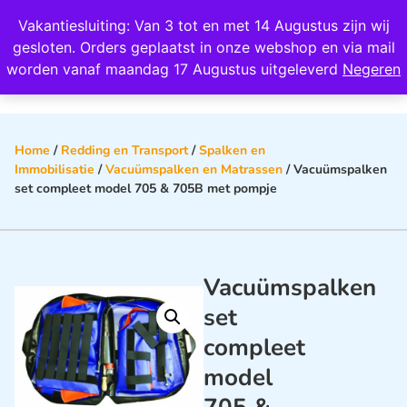
Wij scoren een 4,8 op Google
Vakantiesluiting: Van 3 tot en met 14 Augustus zijn wij
0
gesloten. Orders geplaatst in onze webshop en via mail
worden vanaf maandag 17 Augustus uitgeleverd
Negeren
Home
/
Redding en Transport
/
Spalken en
Immobilisatie
/
Vacuümspalken en Matrassen
/ Vacuümspalken
set compleet model 705 & 705B met pompje
Vacuümspalken
set
compleet
model