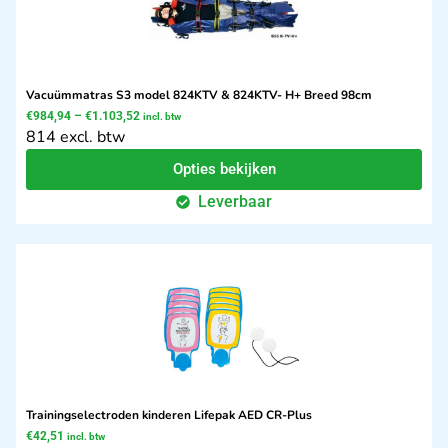
Vacuümmatras S3 model 824KTV & 824KTV- H+ Breed 98cm
€
984,94
–
€
1.103,52
incl. btw
814 excl. btw
Opties bekijken
Leverbaar
Trainingselectroden kinderen Lifepak AED CR-Plus
€
42,51
incl. btw