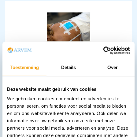
Absorberend verband NOBASORB NS
€
2,76
–
€
21,14
incl. btw
2.53 excl. btw
Toestemming
Details
Over
Opties bekijken
Leverbaar
Deze website maakt gebruik van cookies
We gebruiken cookies om content en advertenties te
personaliseren, om functies voor social media te bieden
en om ons websiteverkeer te analyseren. Ook delen we
informatie over uw gebruik van onze site met onze
partners voor social media, adverteren en analyse. Deze
partners kunnen deze gegevens combineren met andere