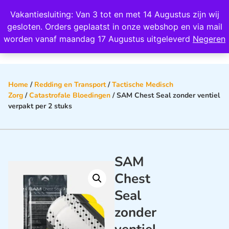
Wij scoren een 4,8 op Google
Vakantiesluiting: Van 3 tot en met 14 Augustus zijn wij
0
gesloten. Orders geplaatst in onze webshop en via mail
worden vanaf maandag 17 Augustus uitgeleverd
Negeren
Home
/
Redding en Transport
/
Tactische Medisch
Zorg
/
Catastrofale Bloedingen
/ SAM Chest Seal zonder ventiel
verpakt per 2 stuks
SAM
Chest
Seal
zonder