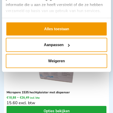
informatie die u aan ze heeft verstrekt of die ze hebben
verzameld op basis van uw gebruik van hun services.
Quicktrach set
€
258,94
incl. btw
214 excl. btw
Alles toestaan
Opties bekijken
Leverbaar
Aanpassen
Weigeren
Micropore 1535 hechtpleister met dispenser
€
18,88
–
€
26,49
incl. btw
15.60 excl. btw
Opties bekijken