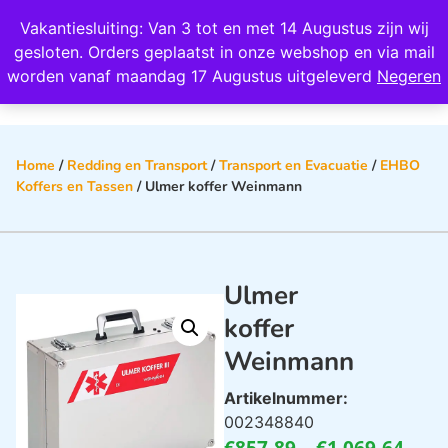
Wij scoren een 4,8 op Google
Vakantiesluiting: Van 3 tot en met 14 Augustus zijn wij
0
gesloten. Orders geplaatst in onze webshop en via mail
worden vanaf maandag 17 Augustus uitgeleverd
Negeren
Home
/
Redding en Transport
/
Transport en Evacuatie
/
EHBO
Koffers en Tassen
/ Ulmer koffer Weinmann
Ulmer
koffer
Weinmann
Artikelnummer:
002348840
€
857,89
–
€
1.069,64