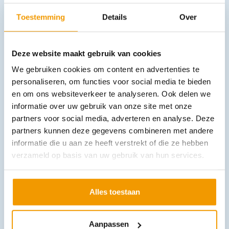
Toestemming
Details
Over
Downloads
Deze website maakt gebruik van cookies
We gebruiken cookies om content en advertenties te
Andere producten in deze
personaliseren, om functies voor social media te bieden
categorie:
en om ons websiteverkeer te analyseren. Ook delen we
informatie over uw gebruik van onze site met onze
partners voor social media, adverteren en analyse. Deze
partners kunnen deze gegevens combineren met andere
informatie die u aan ze heeft verstrekt of die ze hebben
verzameld op basis van uw gebruik van hun services.
Alles toestaan
Rescuepack I Weinmann met toebehoren tasje zonder inhoud
€
344,85
incl. btw
Aanpassen
285 excl. btw