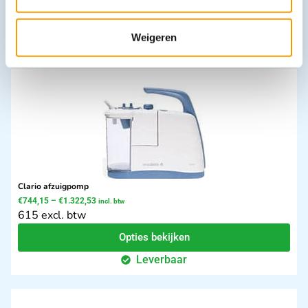
In winkelwagen
Weigeren
Leverbaar
Clario afzuigpomp
€
744,15
–
€
1.322,53
incl. btw
615 excl. btw
Opties bekijken
Leverbaar