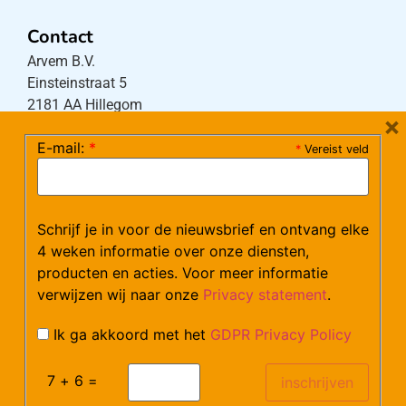
Contact
Arvem B.V.
Einsteinstraat 5
2181 AA Hillegom
×
E-mail:
*
*
Vereist veld
Tel:
0252-533256
(maandag – donderdag 08:30-17:15 uur / vrijdag
08:30-16:00 uur)
Schrijf je in voor de nieuwsbrief en ontvang elke
Mail:
klantenservice@arvem.nl
4 weken informatie over onze diensten,
producten en acties. Voor meer informatie
verwijzen wij naar onze
Privacy statement
.
Werken bij Arvem?
Bekijk hier onze vacatures.
Ik ga akkoord met het
GDPR Privacy Policy
7 + 6 =