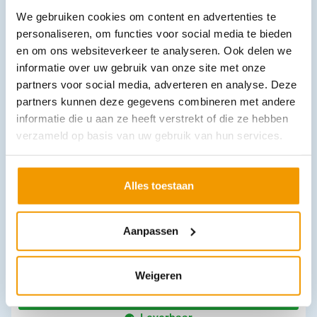
We gebruiken cookies om content en advertenties te
IFAK navulling uitgebreid
€
150,42
personaliseren, om functies voor social media te bieden
incl. btw
138 excl. btw
en om ons websiteverkeer te analyseren. Ook delen we
informatie over uw gebruik van onze site met onze
In winkelwagen
partners voor social media, adverteren en analyse. Deze
Leverbaar
partners kunnen deze gegevens combineren met andere
informatie die u aan ze heeft verstrekt of die ze hebben
verzameld op basis van uw gebruik van hun services.
Alles toestaan
Aanpassen
Scheermesjes chirurgisch -NS- 100 stuks in dispenserdoos
€
18,45
incl. btw
15.25 excl. btw
Weigeren
In winkelwagen