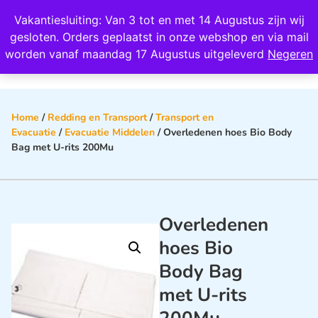
Wij scoren een 4,8 op Google
Vakantiesluiting: Van 3 tot en met 14 Augustus zijn wij
0
gesloten. Orders geplaatst in onze webshop en via mail
worden vanaf maandag 17 Augustus uitgeleverd
Negeren
Home
/
Redding en Transport
/
Transport en
Evacuatie
/
Evacuatie Middelen
/ Overledenen hoes Bio Body
Bag met U-rits 200Mu
Overledenen
hoes Bio
Body Bag
met U-rits