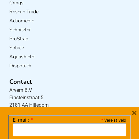
Crings
Rescue Trade
Actiomedic
Schnitzler
ProStrap
Solace
Aquashield
Dispotech
Contact
Arvem B.V.
Einsteinstraat 5
2181 AA Hillegom
×
E-mail:
*
*
Vereist veld
Tel:
0252-533256
(maandag – donderdag 08:30-17:15 uur / vrijdag