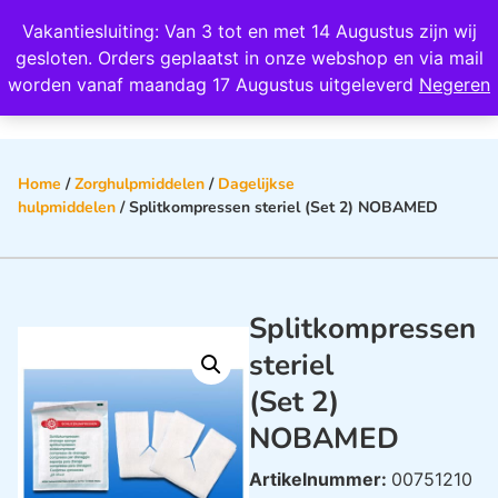
Wij scoren een 4,8 op Google
Vakantiesluiting: Van 3 tot en met 14 Augustus zijn wij
0
gesloten. Orders geplaatst in onze webshop en via mail
worden vanaf maandag 17 Augustus uitgeleverd
Negeren
Home
/
Zorghulpmiddelen
/
Dagelijkse
hulpmiddelen
/ Splitkompressen steriel (Set 2) NOBAMED
Splitkompressen
steriel
(Set 2)
NOBAMED
Artikelnummer:
00751210