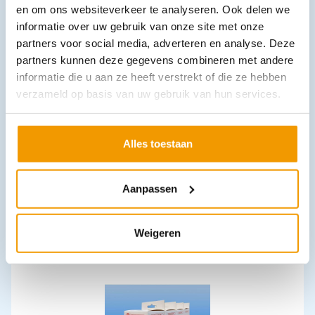
en om ons websiteverkeer te analyseren. Ook delen we
Leverbaar
informatie over uw gebruik van onze site met onze
partners voor social media, adverteren en analyse. Deze
partners kunnen deze gegevens combineren met andere
informatie die u aan ze heeft verstrekt of die ze hebben
verzameld op basis van uw gebruik van hun services.
Alles toestaan
Gaasdeppers NOBA Steriel per 5 verpakt
€
3,65
–
€
5,35
incl. btw
3.35 excl. btw
Aanpassen
Opties bekijken
Weigeren
Leverbaar