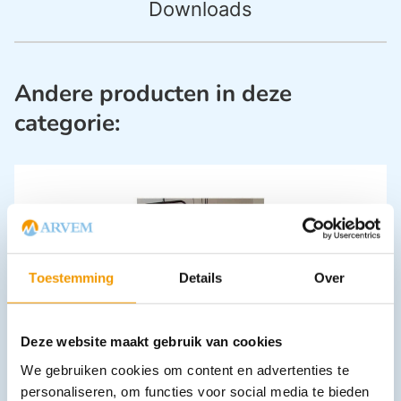
Downloads
Andere producten in deze
categorie:
Toestemming
Details
Over
Onderlegger RIBOSOFT licht absorberend
€
6,70
–
€
13,60
incl. btw
Deze website maakt gebruik van cookies
6.15 excl. btw
We gebruiken cookies om content en advertenties te
Opties bekijken
personaliseren, om functies voor social media te bieden