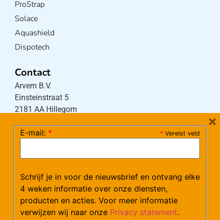
ProStrap
Solace
Aquashield
Dispotech
Contact
Arvem B.V.
Einsteinstraat 5
2181 AA Hillegom
×
E-mail:
*
*
Vereist veld
Tel:
0252-533256
(maandag – donderdag 08:30-17:15 uur / vrijdag
08:30-16:00 uur)
Schrijf je in voor de nieuwsbrief en ontvang elke
Mail:
klantenservice@arvem.nl
4 weken informatie over onze diensten,
producten en acties. Voor meer informatie
verwijzen wij naar onze
Privacy statement
.
Werken bij Arvem?