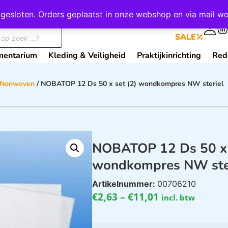
wij gesloten. Orders geplaatst in onze webshop en via mail
0
SALE
mentarium
Kleding & Veiligheid
Praktijkinrichting
Red
 Nonwoven
/ NOBATOP 12 Ds 50 x set (2) wondkompres NW steriel
NOBATOP 12 Ds 50 x 
wondkompres NW ste
Artikelnummer:
00706210
€
2,63
–
€
11,01
incl. btw