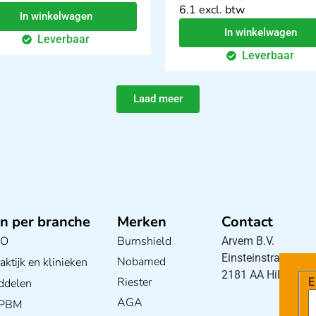
6.1 excl. btw
In winkelwagen
In winkelwagen
Leverbaar
Leverbaar
Laad meer
n per branche
Merken
Contact
BO
Burnshield
Arvem B.V.
Einsteinstraat 5
Nobamed
ktijk en klinieken
2181 AA Hillegom
Riester
E
ddelen
AGA
/ PBM