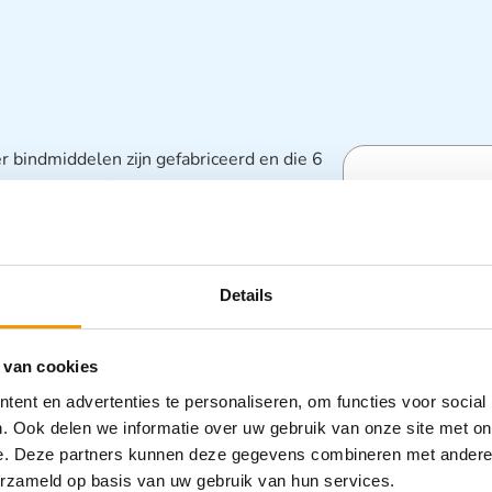
bindmiddelen zijn gefabriceerd en die 6
teit van een 12 lagen gaaskompres.Het
Specifica
 de huid. De kompressen zijn speciaal
ts zijn verpakt in een afdelingsdoos met
Categorieën
Details
Wondverzor
 van cookies
ent en advertenties te personaliseren, om functies voor social
. Ook delen we informatie over uw gebruik van onze site met on
e. Deze partners kunnen deze gegevens combineren met andere i
erzameld op basis van uw gebruik van hun services.