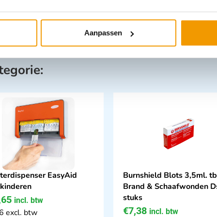
Aanpassen
tegorie:
sterdispenser EasyAid
Burnshield Blots 3,5ml. t
 kinderen
Brand & Schaafwonden D
stuks
,65
incl. btw
€
7,38
incl. btw
6 excl. btw