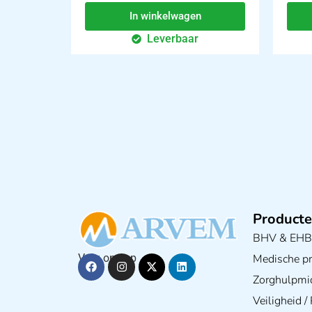
In winkelwagen
Leverbaar
Producte
BHV & EH
Medische pra
Volg ons op
Zorghulpmi
Veiligheid 