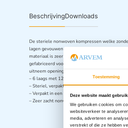
Beschrijving
Downloads
De steriele nonwoven kompressen welke zonder 
lagen gevouwen zijn, bezitten de opnamecapaci
materiaal is zeer zacht en daarom aangenaam op
gefabriceerd voor wondbedekking. De steriele se
uitneem opening. – Leverbaar in 4 afmetingen
Toestemming
– 6 laags met 12 laags opnamecapaciteit
– Steriel, verpakt per set van 2 stuks
– Verpakt in een doos van 50 sets
Deze website maakt gebruik
– Zeer zacht nonwoven materiaal
We gebruiken cookies om cont
websiteverkeer te analyseren
media, adverteren en analys
verstrekt of die ze hebben v