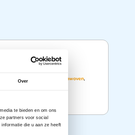
ties
:
Gazen
,
Wondkompressen Nonwoven
,
Over
ging
 media te bieden en om ons
ze partners voor social
nformatie die u aan ze heeft