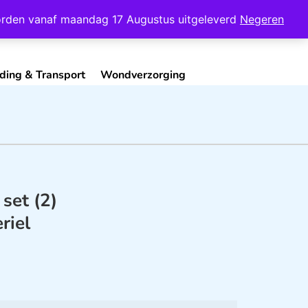
Mijn Account
Contact
 worden vanaf maandag 17 Augustus uitgeleverd
Negeren
ding & Transport
Wondverzorging
set (2)
riel