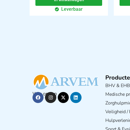
Leverbaar
Producte
BHV & EH
Medische pra
Volg ons op
Zorghulpmi
Veiligheid 
Hulpverleni
Sport & Fys