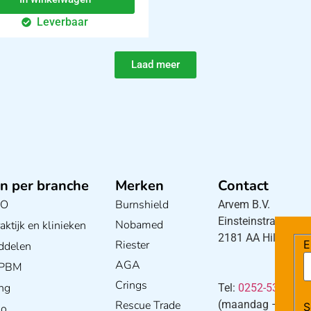
Leverbaar
Laad meer
n per branche
Merken
Contact
BO
Burnshield
Arvem B.V.
Einsteinstraat 5
Nobamed
ktijk en klinieken
2181 AA Hillegom
Riester
E
ddelen
AGA
/ PBM
Crings
ng
Tel:
0252-533256
Rescue Trade
(maandag – donderd
S
io