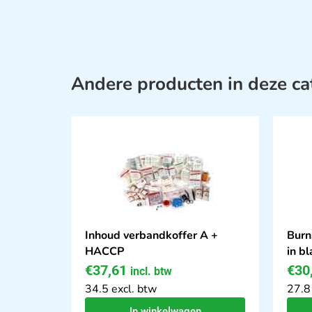
Andere producten in deze ca
Inhoud verbandkoffer A +
Burn
HACCP
in b
€
37,61
€
30
incl. btw
34.5 excl. btw
27.8
In winkelwagen