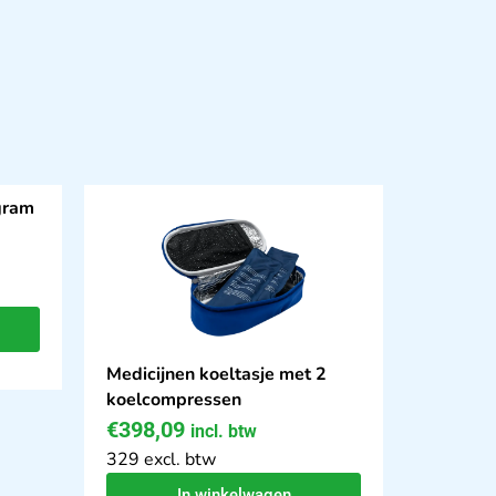
gram
Medicijnen koeltasje met 2
koelcompressen
€
398,09
incl. btw
329 excl. btw
In winkelwagen