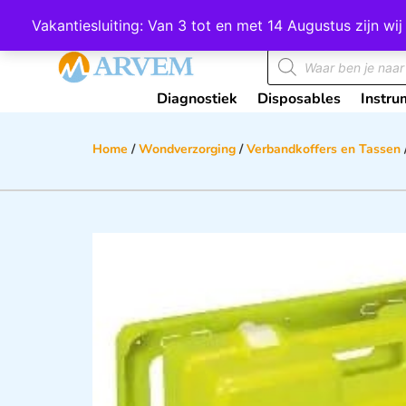
Wij scoren een 4,8 op Google
Vakantiesluiting: Van 3 tot en met 14 Augustus zijn 
Diagnostiek
Disposables
Instru
Home
/
Wondverzorging
/
Verbandkoffers en Tassen