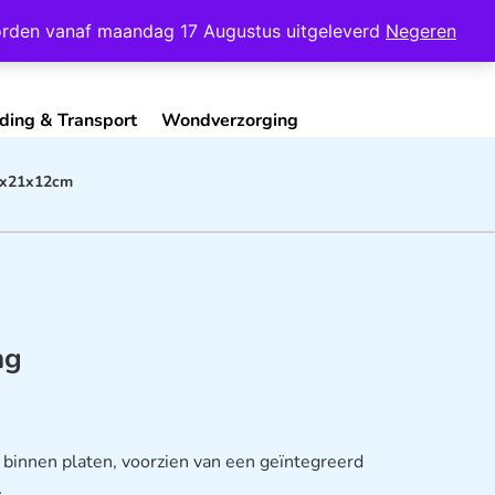
Mijn Account
Contact
 worden vanaf maandag 17 Augustus uitgeleverd
Negeren
ding & Transport
Wondverzorging
1x21x12cm
ng
binnen platen, voorzien van een geïntegreerd
…