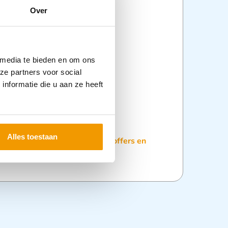
Over
verbandkoffer 32×21.3×12.5cm
15 kg
roduceerd van ABS
rbandkoffer d.m.v. 2 klikclips
 media te bieden en om ons
ze partners voor social
t voor transport
nformatie die u aan ze heeft
voorzien van wandhouder
akking:
rbandkoffers
Alles toestaan
:
Nieuwe Producten
,
Verbandkoffers en
andkoffers Leeg