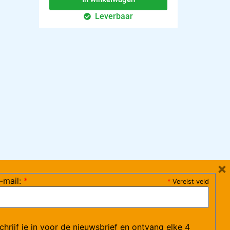
Leverbaar
×
-mail:
*
*
Vereist veld
ag 08:30-17:15 uur / vrijdag 08:30-16:00 uur)
chrijf je in voor de nieuwsbrief en ontvang elke 4