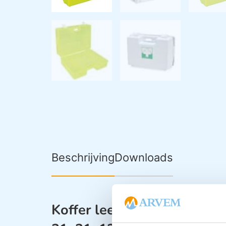
Beschrijving
Downloads
Koffer leeg model MASTE