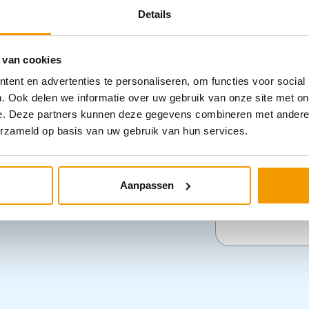
Details
– Afmeting 
binnen platen, muurbeugels, een handvat
– Gewicht 1.
 in vier kleuren:
-PS200156 – Fluor Geel -
 van cookies
– Koffer gep
028 – Groen
Note
: Voor grote aantallen
– Sluiting ve
ent en advertenties te personaliseren, om functies voor social
n via:
klantenservice@arvem.nl
. Ook delen we informatie over uw gebruik van onze site met on
– Een handva
e. Deze partners kunnen deze gegevens combineren met andere i
– Standaard 
erzameld op basis van uw gebruik van hun services.
Omdoos verp
– 4 stuks ve
Aanpassen
Categorieën
Tassen
,
Verb