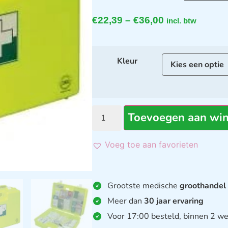
€
22,39
–
€
36,00
incl. btw
Kleur
Toevoegen aan wi
Voeg toe aan favorieten
Grootste medische
groothandel
Meer dan
30 jaar ervaring
Voor 17:00 besteld, binnen 2 we