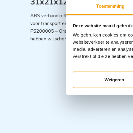
31x21x12cm
Toestemming
ABS verbandkoffer, voorzien van transparante 
voor transport en twee kliksluitingen.
Leverbaar
Deze website maakt gebruik
PS200005 – Oranje -PS200029 -Wit -PS200
We gebruiken cookies om cont
hebben wij scherpe prijzen. Vraag een offerte aa
websiteverkeer te analyseren
media, adverteren en analys
verstrekt of die ze hebben v
Weigeren