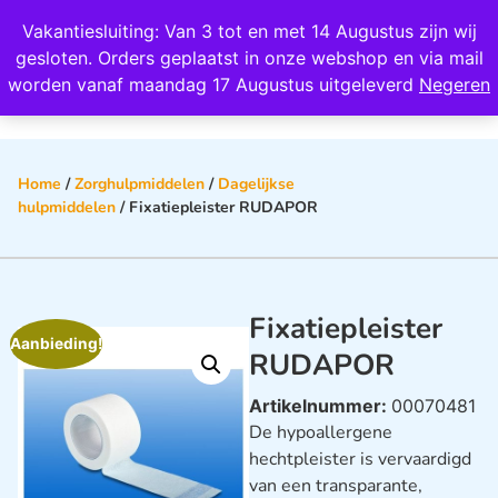
Wij scoren een 4,8 op Google
Vakantiesluiting: Van 3 tot en met 14 Augustus zijn wij
0
gesloten. Orders geplaatst in onze webshop en via mail
worden vanaf maandag 17 Augustus uitgeleverd
Negeren
Home
/
Zorghulpmiddelen
/
Dagelijkse
hulpmiddelen
/ Fixatiepleister RUDAPOR
Fixatiepleister
Aanbieding!
RUDAPOR
Artikelnummer:
00070481
De hypoallergene
hechtpleister is vervaardigd
van een transparante,