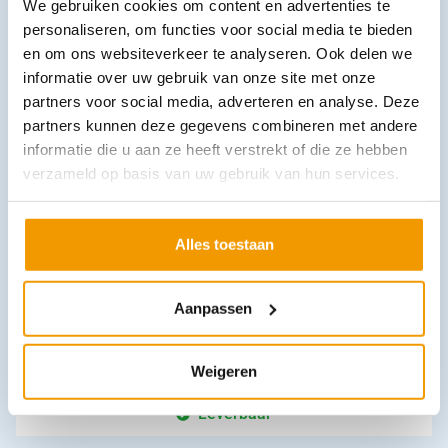
We gebruiken cookies om content en advertenties te
€
9,16
incl. btw
8.4 excl. btw
personaliseren, om functies voor social media te bieden
en om ons websiteverkeer te analyseren. Ook delen we
In winkelwagen
informatie over uw gebruik van onze site met onze
Leverbaar
partners voor social media, adverteren en analyse. Deze
partners kunnen deze gegevens combineren met andere
informatie die u aan ze heeft verstrekt of die ze hebben
verzameld op basis van uw gebruik van hun services.
Alles toestaan
Aanpassen
Hechtdraad Ethicon hechtzijde + naald, 683H-4.0-SF 2, Ds 36
€
159,14
incl. btw
146 excl. btw
Weigeren
In winkelwagen
Leverbaar