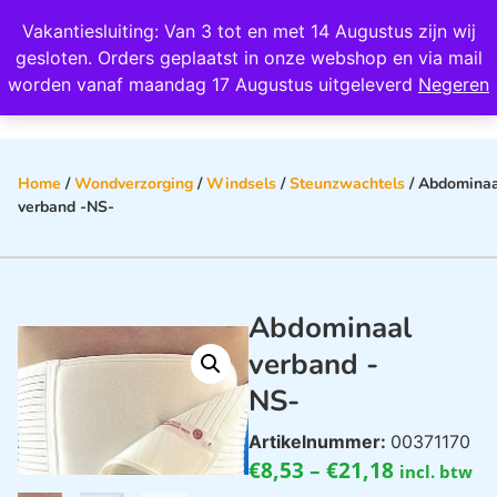
Wij scoren een 4,8 op Google
Vakantiesluiting: Van 3 tot en met 14 Augustus zijn wij
0
gesloten. Orders geplaatst in onze webshop en via mail
worden vanaf maandag 17 Augustus uitgeleverd
Negeren
Home
/
Wondverzorging
/
Windsels
/
Steunzwachtels
/ Abdominaa
verband -NS-
Abdominaal
verband -
NS-
Artikelnummer:
00371170
€
8,53
–
€
21,18
incl. btw