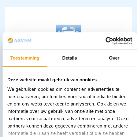
Toestemming
Details
Over
Neusverband NOBARHINAL
€
9,81
–
€
13,08
incl. btw
9 excl. btw
Deze website maakt gebruik van cookies
Opties bekijken
We gebruiken cookies om content en advertenties te
Leverbaar
personaliseren, om functies voor social media te bieden
en om ons websiteverkeer te analyseren. Ook delen we
informatie over uw gebruik van onze site met onze
partners voor social media, adverteren en analyse. Deze
partners kunnen deze gegevens combineren met andere
informatie die u aan ze heeft verstrekt of die ze hebben