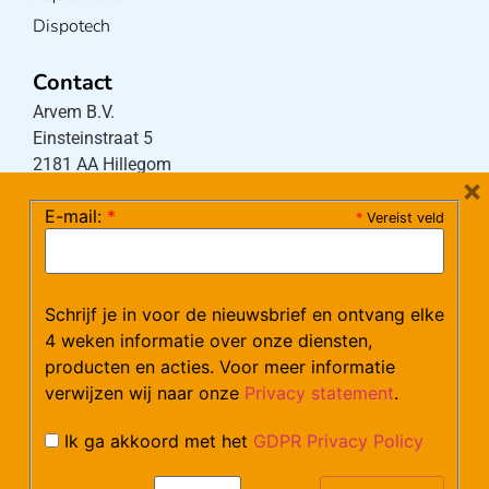
Dispotech
Contact
Arvem B.V.
Einsteinstraat 5
2181 AA Hillegom
×
E-mail:
*
*
Vereist veld
Tel:
0252-533256
(maandag – donderdag 08:30-17:15 uur / vrijdag
08:30-16:00 uur)
Schrijf je in voor de nieuwsbrief en ontvang elke
Mail:
klantenservice@arvem.nl
4 weken informatie over onze diensten,
producten en acties. Voor meer informatie
verwijzen wij naar onze
Privacy statement
.
Werken bij Arvem?
Bekijk hier onze vacatures.
Ik ga akkoord met het
GDPR Privacy Policy