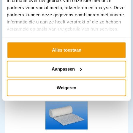
informatie over uw gebruik van onze site met onze
partners voor social media, adverteren en analyse. Deze
partners kunnen deze gegevens combineren met andere
informatie die u aan ze heeft verstrekt of die ze hebben
verzameld op basis van uw gebruik van hun services.
Wattenrol rol NOBADENT
Alles toestaan
€
4,13
–
€
5,18
incl. btw
3.79 excl. btw
Opties bekijken
Aanpassen
Leverbaar
Weigeren