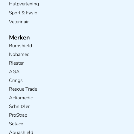
Hulpverlening
Sport & Fysio
Veterinair
Merken
Burnshield
Nobamed
Riester
AGA
Crings
Rescue Trade
Actiomedic
Schnitzler
ProStrap
Solace
Aquashield