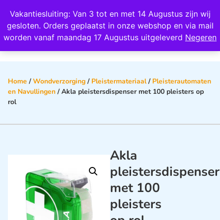
Wij scoren een 4,8 op Google
Vakantiesluiting: Van 3 tot en met 14 Augustus zijn wij
0
gesloten. Orders geplaatst in onze webshop en via mail
worden vanaf maandag 17 Augustus uitgeleverd
Negeren
Home
/
Wondverzorging
/
Pleistermateriaal
/
Pleisterautomaten
en Navullingen
/ Akla pleistersdispenser met 100 pleisters op
rol
Akla
pleistersdispenser
met 100
pleisters