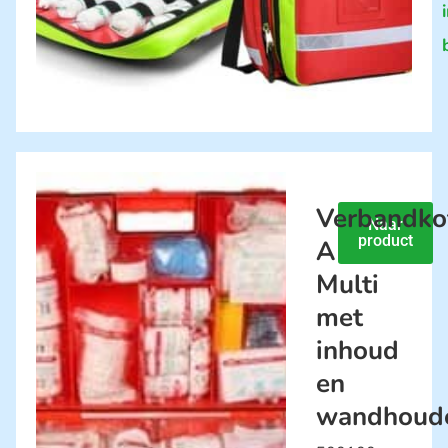
Verbandko
Naar
product
A
Multi
met
inhoud
en
wandhoud