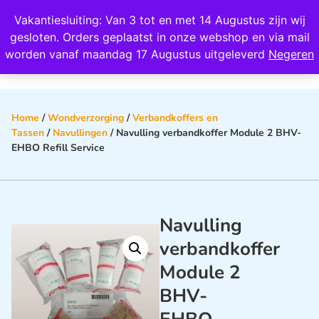
Wij scoren een 4,8 op Google
Vakantiesluiting: Van 3 tot en met 14 Augustus zijn wij
0
gesloten. Orders geplaatst in onze webshop en via mail
worden vanaf maandag 17 Augustus uitgeleverd
Negeren
Home
/
Wondverzorging
/
Verbandkoffers en
Tassen
/
Navullingen
/ Navulling verbandkoffer Module 2 BHV-
EHBO Refill Service
Navulling
verbandkoffer
Module 2
BHV-