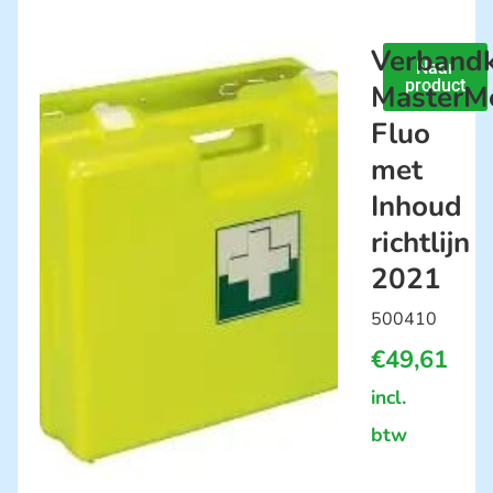
Verbandk
Naar
product
MasterM
Fluo
met
Inhoud
richtlijn
2021
500410
€
49,61
incl.
btw