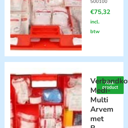
500100
€
75,32
incl.
btw
Verbandko
Naar
product
Medi-
Multi
Arvem
met