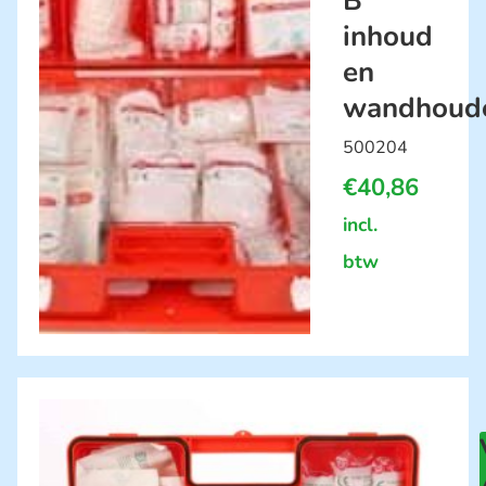
B
inhoud
en
wandhoud
500204
€
40,86
incl.
btw