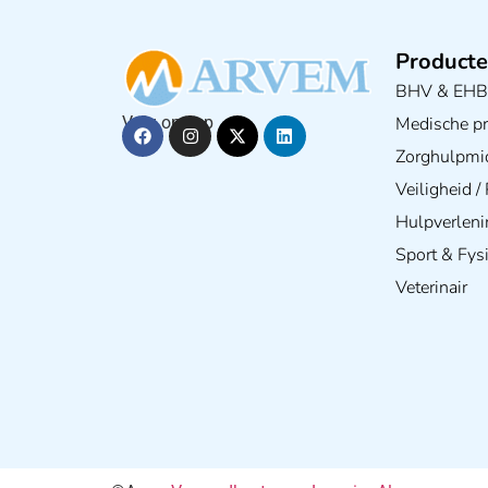
Producte
BHV & EH
Medische pra
Volg ons op
Zorghulpmi
Veiligheid 
Hulpverleni
Sport & Fys
Veterinair