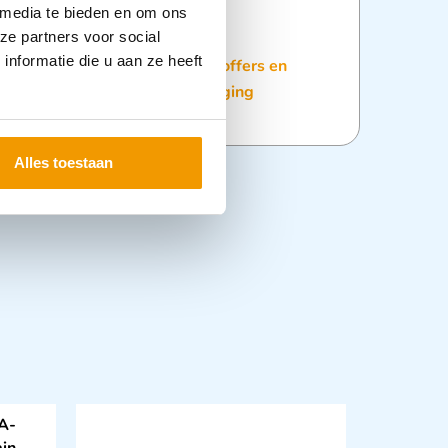
 media te bieden en om ons
ze partners voor social
nformatie die u aan ze heeft
:
Nieuwe Producten
,
Verbandkoffers en
andkoffers Leeg
,
Wondverzorging
Alles toestaan
A-
ain