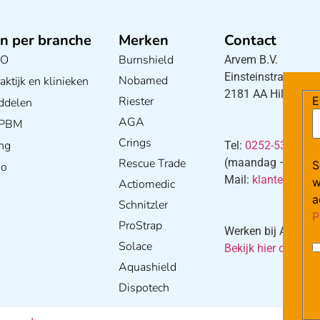
n per branche
Merken
Contact
BO
Burnshield
Arvem B.V.
Einsteinstraat 5
Nobamed
ktijk en klinieken
2181 AA Hillegom
Riester
E
ddelen
AGA
/ PBM
Crings
ng
Tel:
0252-533256
Rescue Trade
(maandag – donderd
S
io
Mail:
klantenservi
w
Actiomedic
a
Schnitzler
P
ProStrap
Werken bij Arvem?
Solace
Bekijk hier onze va
Aquashield
Dispotech