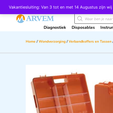
Wij scoren een 4,8 op Google
Vakantiesluiting: Van 3 tot en met 14 Augustus zijn 
Diagnostiek
Disposables
Instru
Home
/
Wondverzorging
/
Verbandkoffers en Tassen