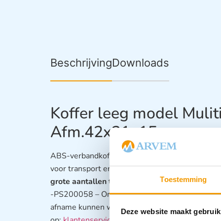
Beschrijving
Downloads
Koffer leeg model Muli
Afm.42x31x15cm.
ABS-verbandkoffer, voorzien van transparante 
voor transport en twee kliksluitingen.
Deze koff
Toestemming
grote aantallen te bestellen en zijn leverbaar 
-PS200058 – Oranje -PS200058-FLUO – Fluor
afname kunnen wij scherpe prijzen aanbieden. 
Deze website maakt gebruik
op:
klantenservice@arvem.nl