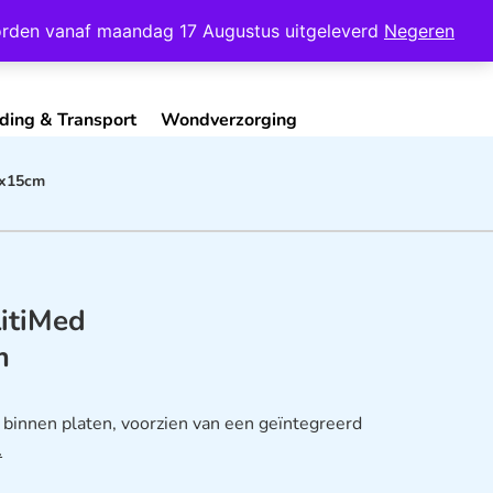
Mijn Account
Contact
 worden vanaf maandag 17 Augustus uitgeleverd
Negeren
ding & Transport
Wondverzorging
1x15cm
litiMed
m
binnen platen, voorzien van een geïntegreerd
…