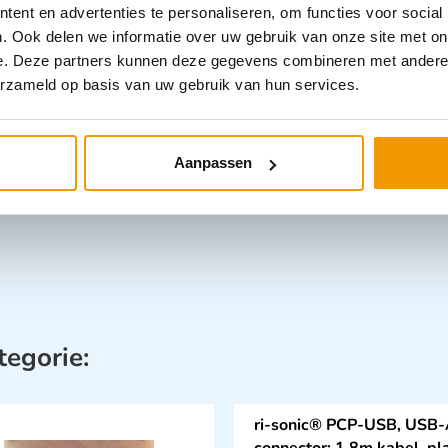
– 72 Stuks
ent en advertenties te personaliseren, om functies voor social
. Ook delen we informatie over uw gebruik van onze site met on
e. Deze partners kunnen deze gegevens combineren met andere i
Categorieën
erzameld op basis van uw gebruik van hun services.
Tassen
,
Verb
Aanpassen
tegorie:
ri-sonic® PCP-USB, USB-
connector; 1.8m kabel, pl