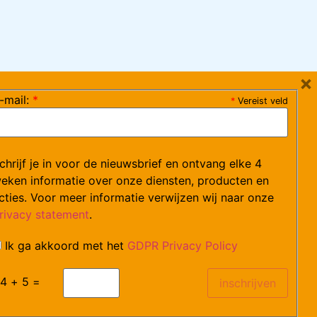
×
-mail:
*
*
Vereist veld
ag 08:30-17:15 uur / vrijdag 08:30-16:00 uur)
chrijf je in voor de nieuwsbrief en ontvang elke 4
ce@arvem.nl
eken informatie over onze diensten, producten en
cties. Voor meer informatie verwijzen wij naar onze
rivacy statement
.
Ik ga akkoord met het
GDPR Privacy Policy
catures.
4 + 5 =