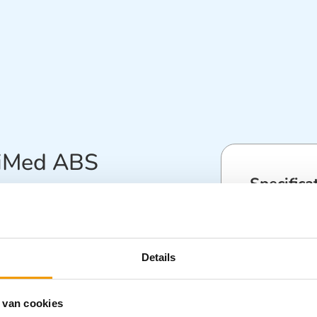
tiMed ABS
Specifica
– Gewicht: 2
binnen platen, muurbeugels, een handvat
– Materiaal:
ers zijn enkel op speciaal verzoek en bij
– Kleur: Leve
Details
in onderstaande kleuren:
-PS200010 – Wit
– Afmetingen
 Geel -PS200059 – Groen
Note:
Bij grote
– Met 4 stuk
Neem contact met ons
 van cookies
Pallet hoeve