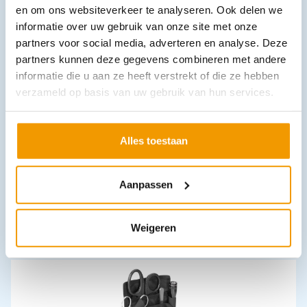
en om ons websiteverkeer te analyseren. Ook delen we
Leverbaar
informatie over uw gebruik van onze site met onze
partners voor social media, adverteren en analyse. Deze
partners kunnen deze gegevens combineren met andere
informatie die u aan ze heeft verstrekt of die ze hebben
verzameld op basis van uw gebruik van hun services.
Alles toestaan
Pleisterzwachtel klevend RUDALASTIK op rol
€
3,79
–
€
5,76
incl. btw
Aanpassen
3.48 excl. btw
Opties bekijken
Weigeren
Leverbaar