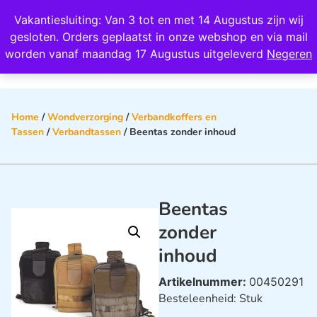
Wij scoren een 4,8 op Google
Vakantiesluiting: Van 3 tot en met 14 Augustus zijn wij
0
gesloten. Orders geplaatst in onze webshop en via mail
worden vanaf maandag 17 Augustus uitgeleverd
Negeren
Home
/
Wondverzorging
/
Verbandkoffers en
Tassen
/
Verbandtassen
/ Beentas zonder inhoud
Beentas
zonder
inhoud
Artikelnummer:
00450291
Besteleenheid: Stuk