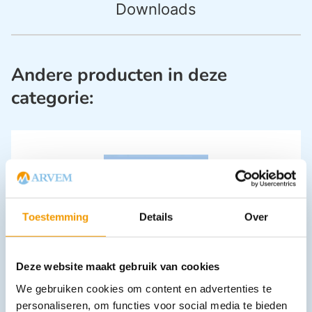
Downloads
Andere producten in deze
categorie:
Toestemming
Details
Over
NOBATOP 8 Ds 8 x set (20) wondcompres NW steriel 10x10cm
€
5,98
Deze website maakt gebruik van cookies
incl. btw
5.49 excl. btw
We gebruiken cookies om content en advertenties te
In winkelwagen
personaliseren, om functies voor social media te bieden