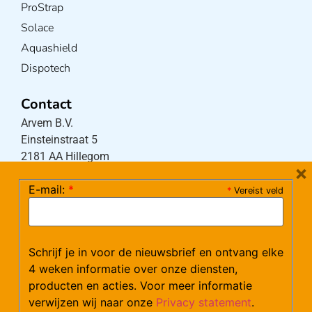
ProStrap
Solace
Aquashield
Dispotech
Contact
Arvem B.V.
Einsteinstraat 5
2181 AA Hillegom
×
E-mail:
*
*
Vereist veld
Tel:
0252-533256
(maandag – donderdag 08:30-17:15 uur / vrijdag
08:30-16:00 uur)
Schrijf je in voor de nieuwsbrief en ontvang elke
Mail:
klantenservice@arvem.nl
4 weken informatie over onze diensten,
producten en acties. Voor meer informatie
verwijzen wij naar onze
Privacy statement
.
Werken bij Arvem?