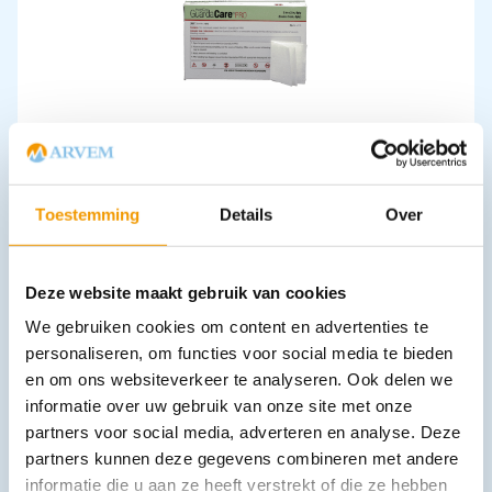
Hemostatisch kompres
€
20,80
–
€
32,40
incl. btw
19.08 excl. btw
Toestemming
Details
Over
Opties bekijken
Leverbaar
Deze website maakt gebruik van cookies
We gebruiken cookies om content en advertenties te
personaliseren, om functies voor social media te bieden
en om ons websiteverkeer te analyseren. Ook delen we
informatie over uw gebruik van onze site met onze
partners voor social media, adverteren en analyse. Deze
partners kunnen deze gegevens combineren met andere
informatie die u aan ze heeft verstrekt of die ze hebben
Zwachtel NOBATEL middellange rek in folie