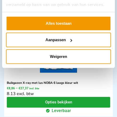
verzameld op basis van uw gebruik van hun services.
€
5,72
–
€
17,32
incl. btw
5.25 excl. btw
Opties bekijken
Alles toestaan
Leverbaar
Aanpassen
Weigeren
Buikgazen X-ray met lus NOBA 6 laags kleur wit
€
8,86
–
€
27,37
incl. btw
8.13 excl. btw
Opties bekijken
Leverbaar