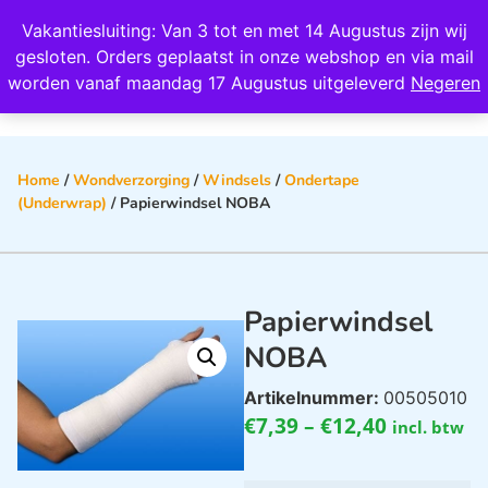
Wij scoren een 4,8 op Google
Vakantiesluiting: Van 3 tot en met 14 Augustus zijn wij
0
gesloten. Orders geplaatst in onze webshop en via mail
worden vanaf maandag 17 Augustus uitgeleverd
Negeren
Home
/
Wondverzorging
/
Windsels
/
Ondertape
(Underwrap)
/ Papierwindsel NOBA
Papierwindsel
NOBA
Artikelnummer:
00505010
€
7,39
–
€
12,40
incl. btw