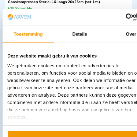
Gaaskompressen Steriel 16-laags 20x25cm (set 1st.)
€
18,99
incl. btw
17.42 excl. btw
In winkelwagen
Toestemming
Details
Over
Leverbaar
Deze website maakt gebruik van cookies
We gebruiken cookies om content en advertenties te
personaliseren, om functies voor social media te bieden en 
websiteverkeer te analyseren. Ook delen we informatie over
gebruik van onze site met onze partners voor social media,
adverteren en analyse. Deze partners kunnen deze gegeven
Crepe zwachtel elastisch -S- Nobacrepp in diverse afmetingen
combineren met andere informatie die u aan ze heeft verstrek
€
27,47
–
€
38,37
incl. btw
die ze hebben verzameld op basis van uw gebruik van hun
25.2 excl. btw
services.
Opties bekijken
Leverbaar