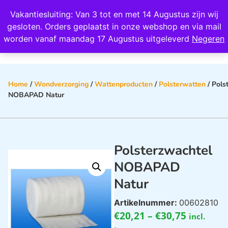
Wij scoren een 4,8 op Google
Vakantiesluiting: Van 3 tot en met 14 Augustus zijn wij
0
gesloten. Orders geplaatst in onze webshop en via mail
worden vanaf maandag 17 Augustus uitgeleverd
Negeren
Home
/
Wondverzorging
/
Wattenproducten
/
Polsterwatten
/ Pols
NOBAPAD Natur
Polsterzwachtel
NOBAPAD
Natur
Artikelnummer:
00602810
€
20,21
–
€
30,75
incl.