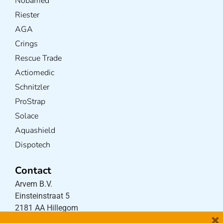
Nobamed
Riester
AGA
Crings
Rescue Trade
Actiomedic
Schnitzler
ProStrap
Solace
Aquashield
Dispotech
Contact
Arvem B.V.
Einsteinstraat 5
2181 AA Hillegom
×