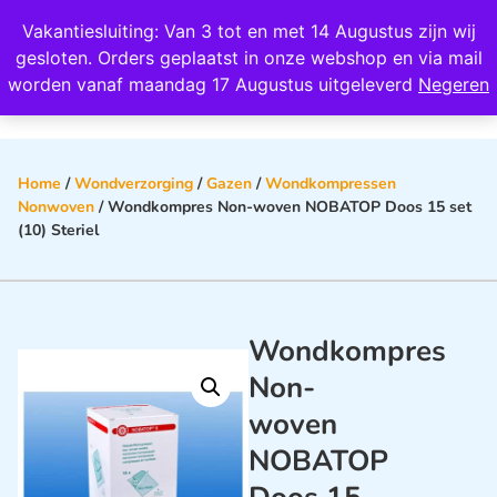
Wij scoren een 4,8 op Google
Vakantiesluiting: Van 3 tot en met 14 Augustus zijn wij
0
gesloten. Orders geplaatst in onze webshop en via mail
worden vanaf maandag 17 Augustus uitgeleverd
Negeren
Home
/
Wondverzorging
/
Gazen
/
Wondkompressen
Nonwoven
/ Wondkompres Non-woven NOBATOP Doos 15 set
(10) Steriel
Wondkompres
Non-
woven
NOBATOP