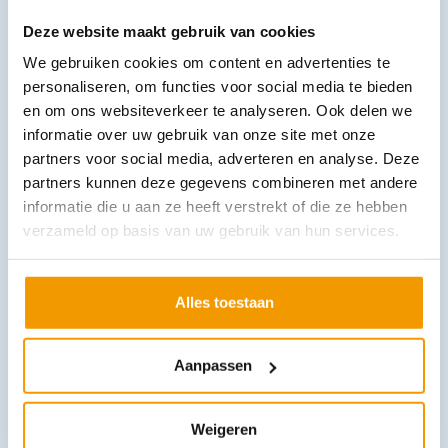
Deze website maakt gebruik van cookies
We gebruiken cookies om content en advertenties te
personaliseren, om functies voor social media te bieden
Polstermateriaal NOBAPAD® velours dispenser rol 13,5 mx3.2cm
en om ons websiteverkeer te analyseren. Ook delen we
€
84,98
incl. btw
informatie over uw gebruik van onze site met onze
77.96 excl. btw
partners voor social media, adverteren en analyse. Deze
In winkelwagen
partners kunnen deze gegevens combineren met andere
informatie die u aan ze heeft verstrekt of die ze hebben
Leverbaar
verzameld op basis van uw gebruik van hun services.
Alles toestaan
Aanpassen
Onderlaag compressieverband NOBACOMP
Weigeren
€
4,34
–
€
5,12
incl. btw