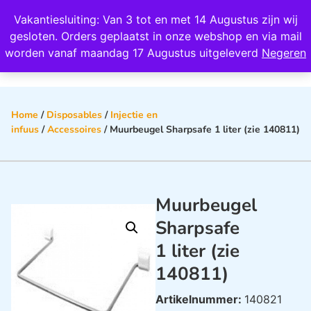
Wij scoren een 4,8 op Google
Vakantiesluiting: Van 3 tot en met 14 Augustus zijn wij
0
gesloten. Orders geplaatst in onze webshop en via mail
worden vanaf maandag 17 Augustus uitgeleverd
Negeren
Home
/
Disposables
/
Injectie en
infuus
/
Accessoires
/ Muurbeugel Sharpsafe 1 liter (zie 140811)
Muurbeugel
Sharpsafe
1 liter (zie
140811)
Artikelnummer:
140821