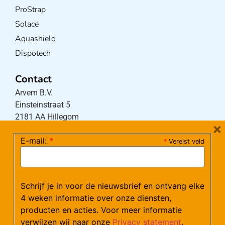
ProStrap
Solace
Aquashield
Dispotech
Contact
Arvem B.V.
Einsteinstraat 5
2181 AA Hillegom
×
E-mail:
*
*
Vereist veld
Tel:
0252-533256
(maandag – donderdag 08:30-17:15 uur / vrijdag
08:30-16:00 uur)
Schrijf je in voor de nieuwsbrief en ontvang elke
Mail:
klantenservice@arvem.nl
4 weken informatie over onze diensten,
producten en acties. Voor meer informatie
verwijzen wij naar onze
Privacy statement
.