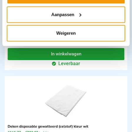
Aanpassen
Vaseline zuurvrij pot 200 gram
Weigeren
€
2,98
incl. btw
2.46 excl. btw
In winkelwagen
Leverbaar
Deken disposable gewatteerd (celstof) kleur wit