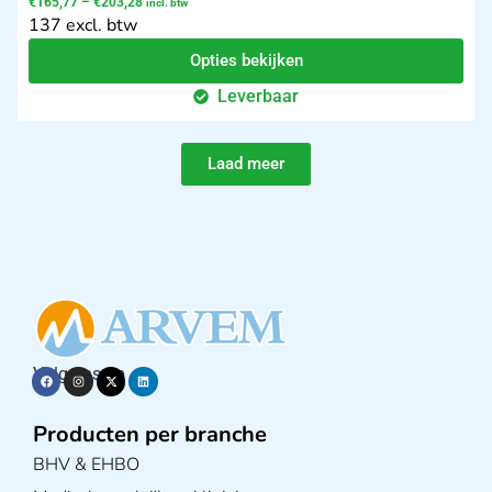
€
165,77
–
€
203,28
incl. btw
137 excl. btw
Opties bekijken
Leverbaar
Laad meer
Volg ons op
Producten per branche
BHV & EHBO