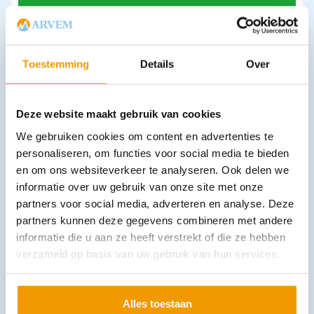
Leverbaar
Toestemming
Details
Over
Deze website maakt gebruik van cookies
We gebruiken cookies om content en advertenties te
personaliseren, om functies voor social media te bieden
Nitril Ultra handschoenen poedervrij
en om ons websiteverkeer te analyseren. Ook delen we
€
7,04
incl. btw
informatie over uw gebruik van onze site met onze
5.82 excl. btw
partners voor social media, adverteren en analyse. Deze
Opties bekijken
partners kunnen deze gegevens combineren met andere
informatie die u aan ze heeft verstrekt of die ze hebben
Leverbaar
verzameld op basis van uw gebruik van hun services.
Alles toestaan