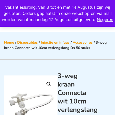
Wij scoren een 4,8 op Google
Vakantiesluiting: Van 3 tot en met 14 Augustus zijn wij
0
gesloten. Orders geplaatst in onze webshop en via mail
worden vanaf maandag 17 Augustus uitgeleverd
Negeren
Home
/
Disposables
/
Injectie en infuus
/
Accessoires
/ 3-weg
kraan Connecta wit 10cm verlengslang Ds 50 stuks
3-weg
kraan
Connecta
wit 10cm
verlengslang