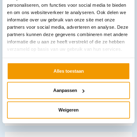
4 excl. btw
personaliseren, om functies voor social media te bieden
In winkelwagen
en om ons websiteverkeer te analyseren. Ook delen we
informatie over uw gebruik van onze site met onze
Leverbaar
partners voor social media, adverteren en analyse. Deze
partners kunnen deze gegevens combineren met andere
informatie die u aan ze heeft verstrekt of die ze hebben
verzameld op basis van uw gebruik van hun services.
Alles toestaan
Koolpak Sport Wrap
Aanpassen
€
14,33
incl. btw
11.84 excl. btw
In winkelwagen
Weigeren
Leverbaar