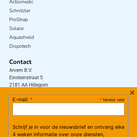
Actiomedic
Schnitzler
ProStrap
Solace
Aquashield
Dispotech
Contact
Arvem B.V.
Einsteinstraat 5
2181 AA Hillegom
×
E-mail:
*
*
Vereist veld
Tel:
0252-533256
(maandag – donderdag 08:30-17:15 uur / vrijdag
08:30-16:00 uur)
Schrijf je in voor de nieuwsbrief en ontvang elke
Mail:
klantenservice@arvem.nl
4 weken informatie over onze diensten,