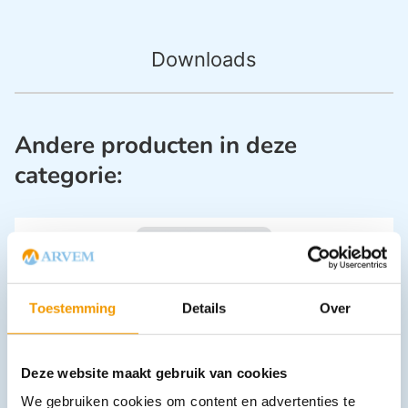
Downloads
Andere producten in deze
categorie:
Toestemming
Details
Over
Deze website maakt gebruik van cookies
IJsverband 10 cm x 3,2 m
€
4,36
incl. btw
We gebruiken cookies om content en advertenties te