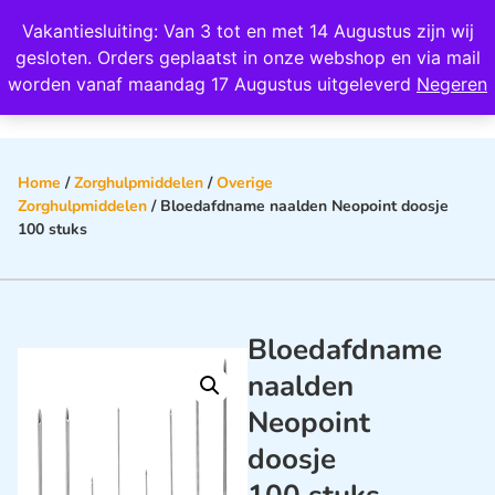
Wij scoren een 4,8 op Google
Vakantiesluiting: Van 3 tot en met 14 Augustus zijn wij
0
gesloten. Orders geplaatst in onze webshop en via mail
worden vanaf maandag 17 Augustus uitgeleverd
Negeren
Home
/
Zorghulpmiddelen
/
Overige
Zorghulpmiddelen
/ Bloedafdname naalden Neopoint doosje
100 stuks
Bloedafdname
naalden
Neopoint
doosje