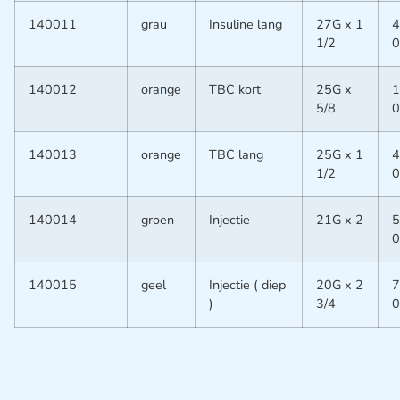
140011
grau
Insuline lang
27G x 1
4
1/2
0
140012
orange
TBC kort
25G x
1
5/8
0
140013
orange
TBC lang
25G x 1
4
1/2
0
140014
groen
Injectie
21G x 2
5
0
140015
geel
Injectie ( diep
20G x 2
7
)
3/4
0