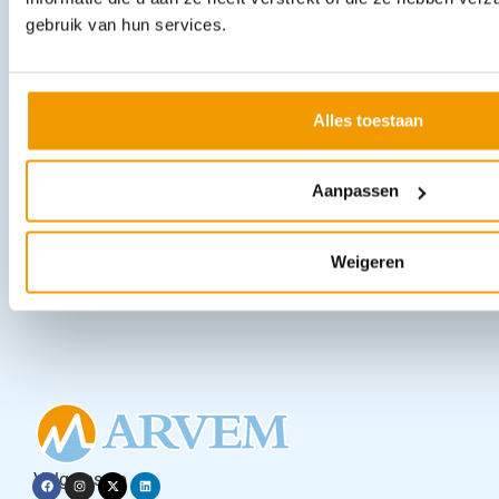
gebruik van hun services.
Urinebekers 125 ml met schroefdeksel in doos 150 stuks
€
76,23
incl. btw
Alles toestaan
63 excl. btw
In winkelwagen
Aanpassen
Leverbaar
Weigeren
Laad meer
Volg ons op