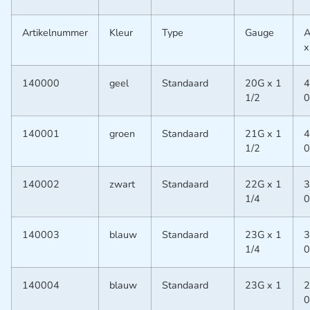
Artikelnummer
Kleur
Type
Gauge
A
x
140000
geel
Standaard
20G x 1
4
1/2
0
140001
groen
Standaard
21G x 1
4
1/2
0
140002
zwart
Standaard
22G x 1
3
1/4
0
140003
blauw
Standaard
23G x 1
3
1/4
0
140004
blauw
Standaard
23G x 1
2
0