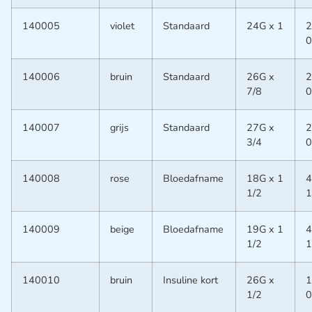
140005
violet
Standaard
24G x 1
2
0
140006
bruin
Standaard
26G x
2
7/8
0
140007
grijs
Standaard
27G x
2
3/4
0
140008
rose
Bloedafname
18G x 1
4
1/2
1
140009
beige
Bloedafname
19G x 1
4
1/2
1
140010
bruin
Insuline kort
26G x
1
1/2
0