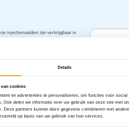
e injectienaalden zijn verkrijgbaar in
 van de naaldpunt) Leverbaar in diverse
Specifica
keurige geproduceerd Doosje 100 stuks
Categorieën
Details
Injectienaal
Zorghulpmid
 van cookies
ent en advertenties te personaliseren, om functies voor social
. Ook delen we informatie over uw gebruik van onze site met on
e. Deze partners kunnen deze gegevens combineren met andere i
erzameld op basis van uw gebruik van hun services.