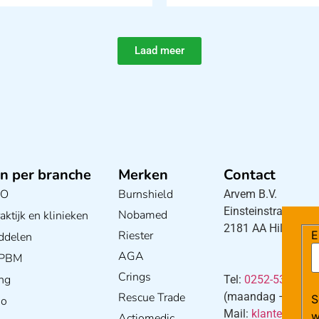
Laad meer
n per branche
Merken
Contact
BO
Burnshield
Arvem B.V.
Einsteinstraat 5
Nobamed
ktijk en klinieken
2181 AA Hillegom
Riester
E
ddelen
AGA
/ PBM
Crings
ng
Tel:
0252-533256
Rescue Trade
(maandag – donderd
S
io
Mail:
klantenservi
w
Actiomedic