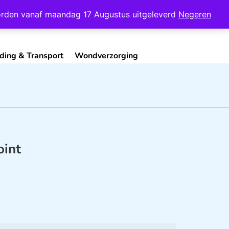
Mijn Account
Contact
 worden vanaf maandag 17 Augustus uitgeleverd
Negeren
ding & Transport
Wondverzorging
oint