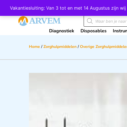
Wij scoren een 4,8 op Google
Vakantiesluiting: Van 3 tot en met 14 Augustus zijn 
Diagnostiek
Disposables
Instru
Home
/
Zorghulpmiddelen
/
Overige Zorghulpmiddele