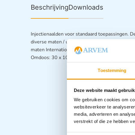
Beschrijving
Downloads
Injectienaalden voor standaard toepassingen. Dez
diverse maten / uitvoeringen ( dikte en slijping
maten Internationale kleurcodering Zeer nauw
Omdoos: 30 x 100 stuks
Toestemming
Deze website maakt gebruik
We gebruiken cookies om cont
websiteverkeer te analyseren
media, adverteren en analys
verstrekt of die ze hebben v