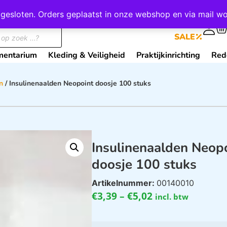
wij gesloten. Orders geplaatst in onze webshop en via mail
0
SALE
mentarium
Kleding & Veiligheid
Praktijkinrichting
Red
n
/ Insulinenaalden Neopoint doosje 100 stuks
Insulinenaalden Neop
doosje 100 stuks
Artikelnummer:
00140010
€
3,39
–
€
5,02
incl. btw