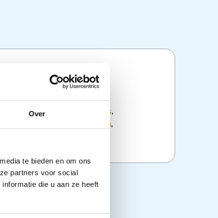
ties
:
Disposables
,
Injectie en infuus
,
Over
den
,
Overige Zorghulpmiddelen
,
delen
 media te bieden en om ons
ze partners voor social
nformatie die u aan ze heeft