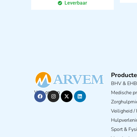
Leverbaar
Producte
BHV & EH
Medische pra
Volg ons op
Zorghulpmi
Veiligheid 
Hulpverleni
Sport & Fys