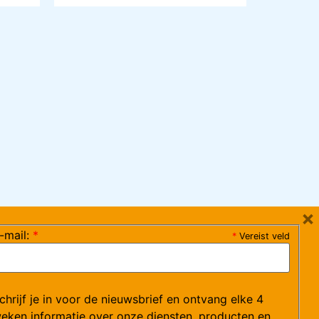
×
-mail:
*
*
Vereist veld
ag 08:30-17:15 uur / vrijdag 08:30-16:00 uur)
chrijf je in voor de nieuwsbrief en ontvang elke 4
ce@arvem.nl
eken informatie over onze diensten, producten en