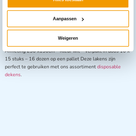
Zorg voor optimale hygiëne en comfort met het Laken
Disposable PP Nonwoven DS-150 (230×130 cm wit).
Aanpassen
Bestel vandaag nog bij Arvem en ervaar de kwaliteit,
service en snelle levering waarop professionals
vertrouwen.
Weigeren
Specificatie:
–
– PP/nonwoven vlieslaken 40 g/m2
Afmeting 230 x130cm
– Kleur wit
– Verpakt in doos 10 x
15 stuks
– 16 dozen op een pallet
Deze lakens zijn
perfect te gebruiken met ons assortiment
disposable
dekens
.