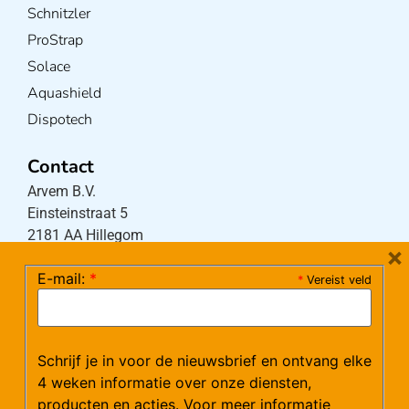
Schnitzler
ProStrap
Solace
Aquashield
Dispotech
Contact
Arvem B.V.
Einsteinstraat 5
2181 AA Hillegom
×
E-mail:
*
*
Vereist veld
Tel:
0252-533256
(maandag – donderdag 08:30-17:15 uur / vrijdag
08:30-16:00 uur)
Schrijf je in voor de nieuwsbrief en ontvang elke
Mail:
klantenservice@arvem.nl
4 weken informatie over onze diensten,
producten en acties. Voor meer informatie