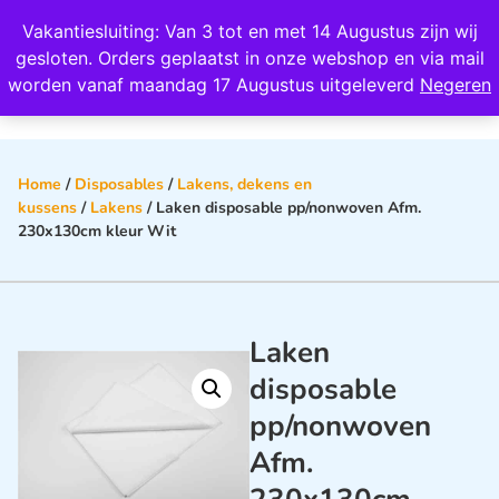
Wij scoren een 4,8 op Google
Vakantiesluiting: Van 3 tot en met 14 Augustus zijn wij
0
gesloten. Orders geplaatst in onze webshop en via mail
worden vanaf maandag 17 Augustus uitgeleverd
Negeren
Home
/
Disposables
/
Lakens, dekens en
kussens
/
Lakens
/ Laken disposable pp/nonwoven Afm.
230x130cm kleur Wit
Laken
disposable
pp/nonwoven
Afm.