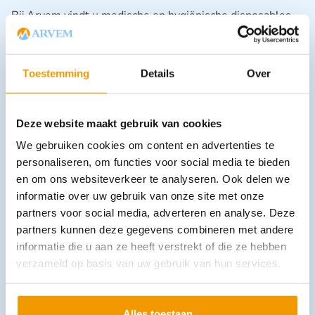
Bij Arvem vindt u medische en hygiënische disposables
van professionele kwaliteit. Wij leveren producten die
voldoen aan de hoogste eisen binnen zorg en welzijn, met
een sterke focus op betrouwbaarheid en snelle service.
Toestemming
Details
Over
Kiezen voor Arvem betekent profiteren van:
Snelle levering uit eigen voorraad
Deze website maakt gebruik van cookies
Concurrerende prijzen bij zowel kleine als grote
afnames
We gebruiken cookies om content en advertenties te
Deskundig advies van specialisten in medische
personaliseren, om functies voor social media te bieden
verbruiksartikelen
en om ons websiteverkeer te analyseren. Ook delen we
informatie over uw gebruik van onze site met onze
Of u nu werkt in de zorg, wellness of fysiotherapie,
partners voor social media, adverteren en analyse. Deze
Arvem biedt u het gemak van hoogwaardige disposables
partners kunnen deze gegevens combineren met andere
voor een professioneel resultaat.
informatie die u aan ze heeft verstrekt of die ze hebben
Bestel het Laken Disposable
verzameld op basis van uw gebruik van hun services.
PP Nonwoven DS-150
Alles toestaan