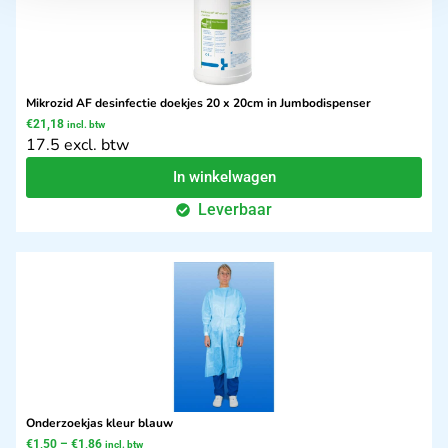
Mikrozid AF desinfectie doekjes 20 x 20cm in Jumbodispenser
€
21,18
incl. btw
17.5 excl. btw
In winkelwagen
Leverbaar
Onderzoekjas kleur blauw
€
1,50
–
€
1,86
incl. btw