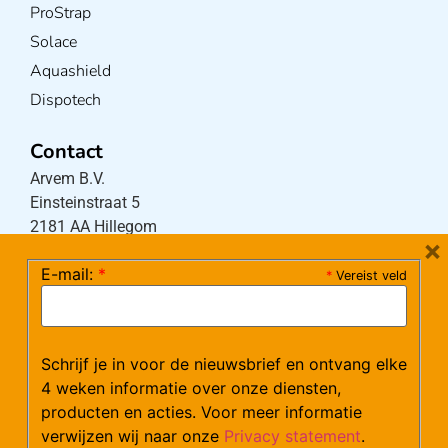
ProStrap
Solace
Aquashield
Dispotech
Contact
Arvem B.V.
Einsteinstraat 5
2181 AA Hillegom
×
E-mail:
*
*
Vereist veld
Tel:
0252-533256
(maandag – donderdag 08:30-17:15 uur / vrijdag
08:30-16:00 uur)
Schrijf je in voor de nieuwsbrief en ontvang elke
Mail:
klantenservice@arvem.nl
4 weken informatie over onze diensten,
producten en acties. Voor meer informatie
verwijzen wij naar onze
Privacy statement
.
Werken bij Arvem?