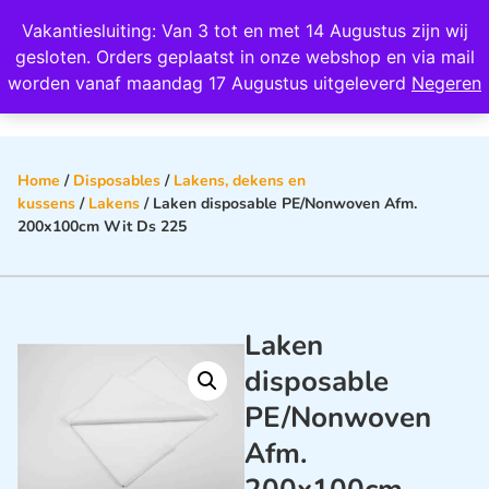
Wij scoren een 4,8 op Google
Vakantiesluiting: Van 3 tot en met 14 Augustus zijn wij
0
gesloten. Orders geplaatst in onze webshop en via mail
worden vanaf maandag 17 Augustus uitgeleverd
Negeren
Home
/
Disposables
/
Lakens, dekens en
kussens
/
Lakens
/ Laken disposable PE/Nonwoven Afm.
200x100cm Wit Ds 225
Laken
disposable
PE/Nonwoven
Afm.