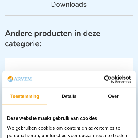
Downloads
Andere producten in deze
categorie:
Toestemming
Details
Over
3-weg kraan Connecta wit 10cm verlengslang Ds 50 stuks
€
48,23
Deze website maakt gebruik van cookies
incl. btw
44.25 excl. btw
We gebruiken cookies om content en advertenties te
In winkelwagen
personaliseren, om functies voor social media te bieden