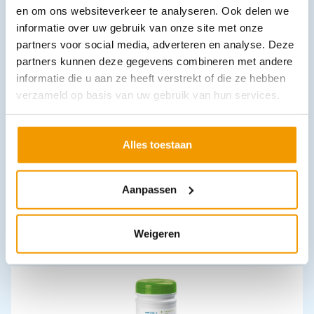
en om ons websiteverkeer te analyseren. Ook delen we
Leverbaar
informatie over uw gebruik van onze site met onze
partners voor social media, adverteren en analyse. Deze
partners kunnen deze gegevens combineren met andere
informatie die u aan ze heeft verstrekt of die ze hebben
verzameld op basis van uw gebruik van hun services.
Alles toestaan
Dettol ontsmettingsmiddel
€
3,88
–
€
89,37
incl. btw
Aanpassen
3.56 excl. btw
Opties bekijken
Weigeren
Leverbaar