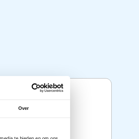
ties
Over
atend
erende geluiden
iseerd en verpakt in handige
en van 100 stuks
 media te bieden en om ons