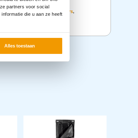
ze partners voor social
:
Disposable kleding en maskers
,
nformatie die u aan ze heeft
,
Mutsen
,
OK Kleding
Alles toestaan