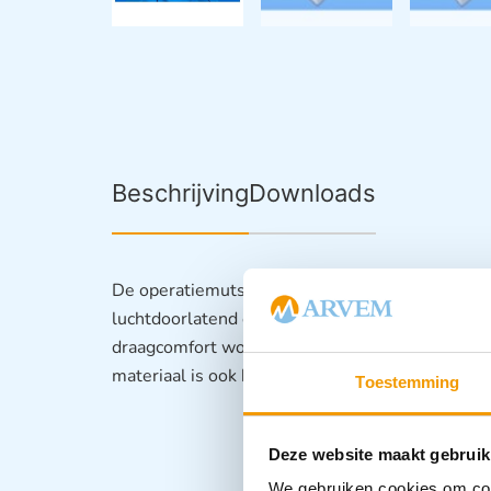
Beschrijving
Downloads
De operatiemutsen zijn gemaakt van een strakk
luchtdoorlatend en daardoor ademend, waardo
draagcomfort wordt verhoogd. Daarnaast zijn d
materiaal is ook hydrofiel en maakt geen knette
Toestemming
Deze website maakt gebruik
We gebruiken cookies om cont