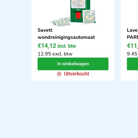
Savett
Lave
wondreinigingsautomaat
PAR
€
14,12
€
11
incl. btw
12.95 excl. btw
9.45
In winkelwagen
Uitverkocht