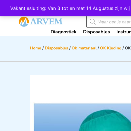
Wij scoren een 4,8 op Google
Vakantiesluiting: Van 3 tot en met 14 Augustus zijn 
Diagnostiek
Disposables
Instru
Home
/
Disposables
/
Ok materiaal
/
OK Kleding
/ OK