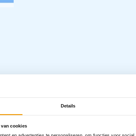
e non-woven. Het materiaal is
or warmteopslag wordt voorkomen en het
Specifica
e mutsen voorzien van een zweetband. Het
rende geluiden.
Details
– Luchtdoorl
– Geen knett
– EO-gesteril
 van cookies
dispenserdoz
ent en advertenties te personaliseren, om functies voor social