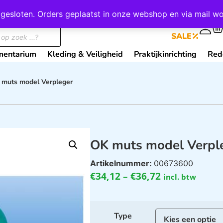
wij gesloten. Orders geplaatst in onze webshop en via mail
0
SALE
mentarium
Kleding & Veiligheid
Praktijkinrichting
Red
 muts model Verpleger
OK muts model Verpl
Artikelnummer:
00673600
€
34,12
–
€
36,72
incl. btw
Type