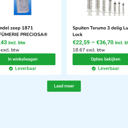
ndel zeep 1871
Spuiten Terumo 3 delig Lu
FÜMERIE PRECIOSA®
Lock
,43
€
22,59
–
€
36,70
incl. btw
incl. 
 excl. btw
18.67 excl. btw
In winkelwagen
Opties bekijken
Leverbaar
Leverbaar
Laad meer