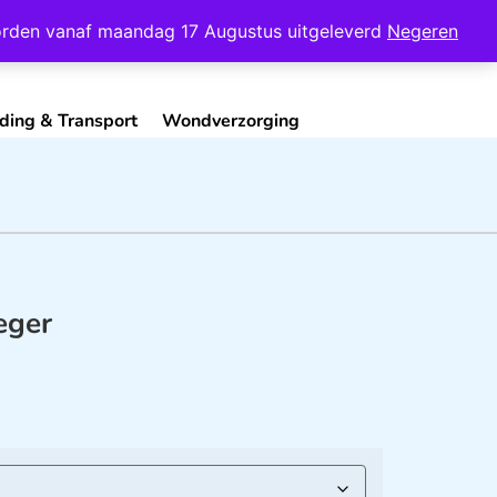
Mijn Account
Contact
 worden vanaf maandag 17 Augustus uitgeleverd
Negeren
ding & Transport
Wondverzorging
eger