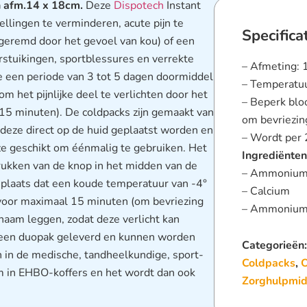
 afm.14 x 18cm.
Deze
Dispotech
Instant
ingen te verminderen, acute pijn te
Specifica
, geremd door het gevoel van kou) of een
stuikingen, sportblessures en verrekte
– Afmeting: 
 een periode van 3 tot 5 dagen doormiddel
– Temperatuu
m het pijnlijke deel te verlichten door het
– Beperk blo
 15 minuten). De coldpacks zijn gemaakt van
om bevriezin
 deze direct op de huid geplaatst worden en
– Wordt per 
 ze geschikt om éénmalig te gebruiken. Het
Ingrediënten
drukken van de knop in het midden van de
– Ammoniumn
s plaats dat een koude temperatuur van -4°
– Calcium
voor maximaal 15 minuten (om bevriezing
– Ammoniumn
chaam leggen, zodat deze verlicht kan
 een duopak geleverd en kunnen worden
Categorieën
 in de medische, tandheelkundige, sport-
Coldpacks
,
O
em in EHBO-koffers en het wordt dan ook
Zorghulpmid