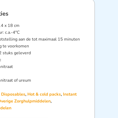
ties
14 x 18 cm
r: c.a.-4°C
otstelling aan de tot maximaal 15 minuten
g te voorkomen
2 stuks geleverd
:
itraat
itraat of ureum
:
Disposables
,
Hot & cold packs
,
Instant
verige Zorghulpmiddelen
,
delen