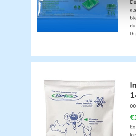
De
al
bl
du
th
I
1
00
€
Ee
Ic