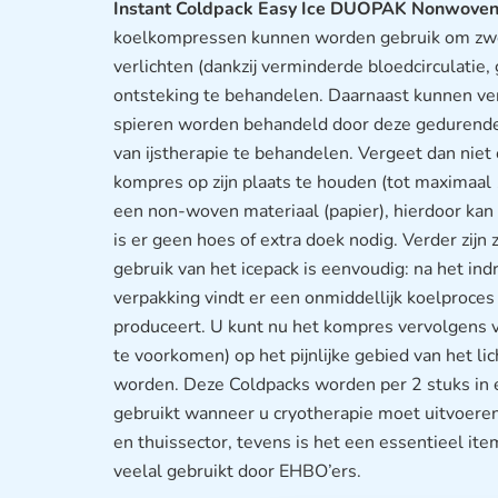
Instant Coldpack Easy Ice DUOPAK Nonwoven
koelkompressen kunnen worden gebruik om zwell
verlichten (dankzij verminderde bloedcirculatie
ontsteking te behandelen. Daarnaast kunnen ver
spieren worden behandeld door deze gedurende
van ijstherapie te behandelen. Vergeet dan niet o
kompres op zijn plaats te houden (tot maximaal
een non-woven materiaal (papier), hierdoor kan
is er geen hoes of extra doek nodig. Verder zijn
gebruik van het icepack is eenvoudig: na het in
verpakking vindt er een onmiddellijk koelproce
produceert. U kunt nu het kompres vervolgens 
te voorkomen) op het pijnlijke gebied van het li
worden. Deze Coldpacks worden per 2 stuks in
gebruikt wanneer u cryotherapie moet uitvoeren
en thuissector, tevens is het een essentieel it
veelal gebruikt door EHBO’ers.