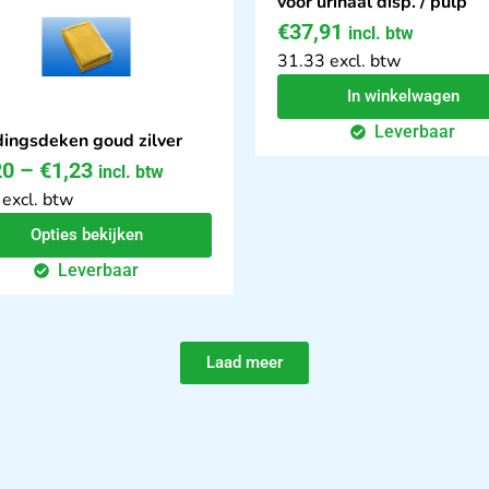
voor urinaal disp. / pulp
€
37,91
incl. btw
31.33 excl. btw
In winkelwagen
Leverbaar
ingsdeken goud zilver
20
–
€
1,23
incl. btw
 excl. btw
Opties bekijken
Leverbaar
Laad meer