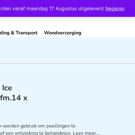
Mijn Account
Contact
 worden vanaf maandag 17 Augustus uitgeleverd
Negeren
ding & Transport
Wondverzorging
 Ice
fm.14 x
 worden gebruik om zwellingen te
n of een ontsteking te behandelen.
Lees meer…