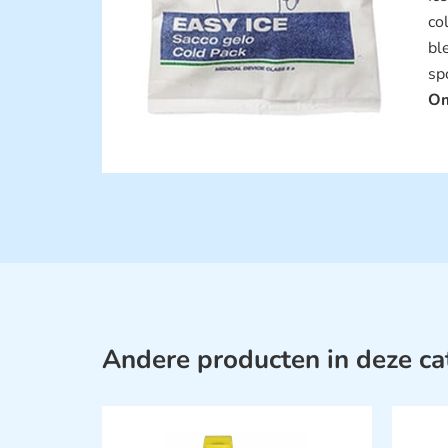
co
bl
sp
Om
Andere producten in deze ca