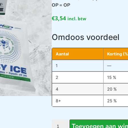
OP = OP
€
3,54
incl. btw
Omdoos voordeel
Aantal
Korting (%
1
—
2
15 %
4
20 %
8+
25 %
Toevoegen aan wi