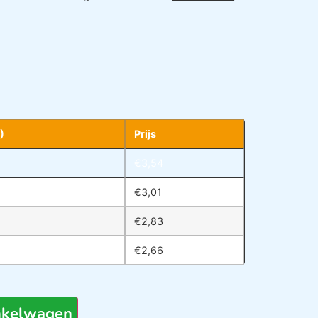
)
Prijs
€
3,54
€
3,01
€
2,83
€
2,66
nkelwagen