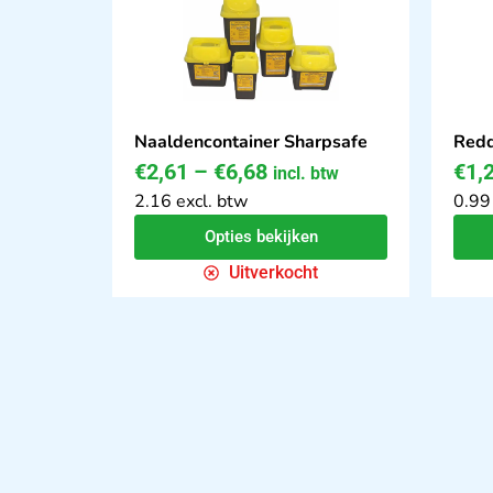
Naaldencontainer Sharpsafe
Redd
€
2,61
–
€
6,68
€
1,
incl. btw
2.16 excl. btw
0.99
Opties bekijken
Uitverkocht