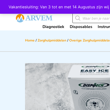
Wij scoren een 4,8 op Google
Vakantiesluiting: Van 3 tot en met 14 Augustus zijn 
Diagnostiek
Disposables
Instru
Home
/
Zorghulpmiddelen
/
Overige Zorghulpmiddele