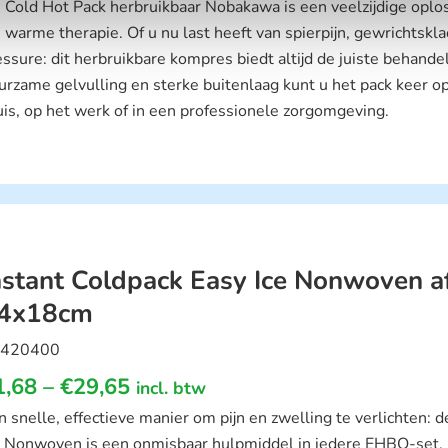
 Cold Hot Pack herbruikbaar Nobakawa is een veelzijdige oplo
s warme therapie. Of u nu last heeft van spierpijn, gewrichtskl
essure: dit herbruikbare kompres biedt altijd de juiste behandel
urzame gelvulling en sterke buitenlaag kunt u het pack keer o
uis, op het werk of in een professionele zorgomgeving.
nstant Coldpack Easy Ice Nonwoven a
4x18cm
420400
1,68
–
€
29,65
incl. btw
n snelle, effectieve manier om pijn en zwelling te verlichten: 
e Nonwoven is een onmisbaar hulpmiddel in iedere EHBO-set.