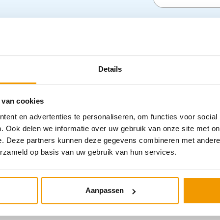
Details
 van cookies
ent en advertenties te personaliseren, om functies voor social
. Ook delen we informatie over uw gebruik van onze site met on
e. Deze partners kunnen deze gegevens combineren met andere i
erzameld op basis van uw gebruik van hun services.
Cold hot pack herbruikba
00100752
Aanpassen
€
1,25
–
€
14,12
incl. btw