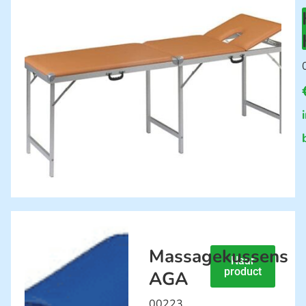
Massagekussens
Naar
product
AGA
00223