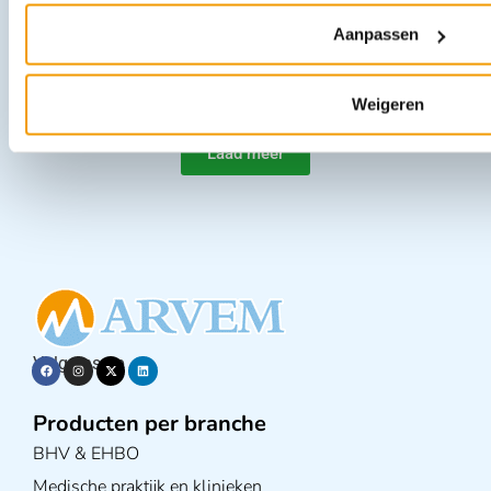
2.93 excl. btw
Aanpassen
Opties bekijken
Leverbaar
Weigeren
Laad meer
Volg ons op
Producten per branche
BHV & EHBO
Medische praktijk en klinieken