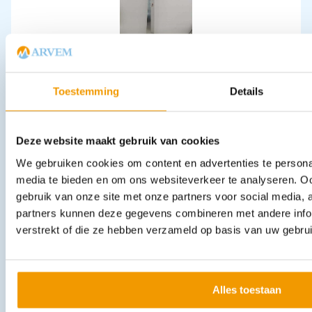
Standaard voor handdesinfectie / handzeep
€
192,39
incl. btw
Toestemming
Details
159 excl. btw
In winkelwagen
Deze website maakt gebruik van cookies
Leverbaar
We gebruiken cookies om content en advertenties te personal
media te bieden en om ons websiteverkeer te analyseren. Oo
gebruik van onze site met onze partners voor social media,
partners kunnen deze gegevens combineren met andere infor
verstrekt of die ze hebben verzameld op basis van uw gebru
Alles toestaan
Injectienaalden Neopoint (diep) doosje 100 stuks
€
3,55
–
€
5,86
incl. btw