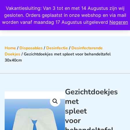
Wij scoren een 4,8 op Google
Vakantiesluiting: Van 3 tot en met 14 Augustus zijn wij
0
gesloten. Orders geplaatst in onze webshop en via mail
worden vanaf maandag 17 Augustus uitgeleverd
Negeren
Home
/
Disposables
/
Desinfectie
/
Desinfecterende
Doekjes
/ Gezichtdoekjes met spleet voor behandeltafel
30x40cm
Gezichtdoekjes
met
spleet
voor