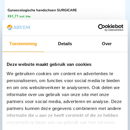
Gynaecologische handschoen SURGICARE
€
61,71
incl. btw
51 excl. btw
Opties bekijken
Leverbaar
Toestemming
Details
Over
Deze website maakt gebruik van cookies
We gebruiken cookies om content en advertenties te
personaliseren, om functies voor social media te bieden
en om ons websiteverkeer te analyseren. Ook delen we
informatie over uw gebruik van onze site met onze
partners voor social media, adverteren en analyse. Deze
Onderlegger RIBOCARE 10 laags in Pak 30 stuks
partners kunnen deze gegevens combineren met andere
€
14,15
–
€
20,98
incl. btw
12.98 excl. btw
informatie die u aan ze heeft verstrekt of die ze hebben
verzameld op basis van uw gebruik van hun services.
Opties bekijken