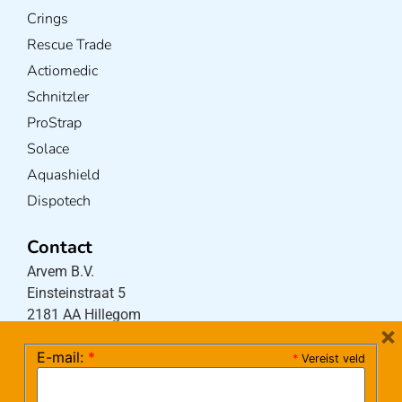
Crings
Rescue Trade
Actiomedic
Schnitzler
ProStrap
Solace
Aquashield
Dispotech
Contact
Arvem B.V.
Einsteinstraat 5
2181 AA Hillegom
×
E-mail:
*
*
Vereist veld
Tel:
0252-533256
(maandag – donderdag 08:30-17:15 uur / vrijdag