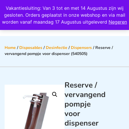
Wij scoren een 4,8 op Google
Vakantiesluiting: Van 3 tot en met 14 Augustus zijn wij
0
gesloten. Orders geplaatst in onze webshop en via mail
worden vanaf maandag 17 Augustus uitgeleverd
Negeren
Home
/
Disposables
/
Desinfectie
/
Dispensers
/ Reserve /
vervangend pompje voor dispenser (540505)
Reserve /
vervangend
pompje
voor
dispenser