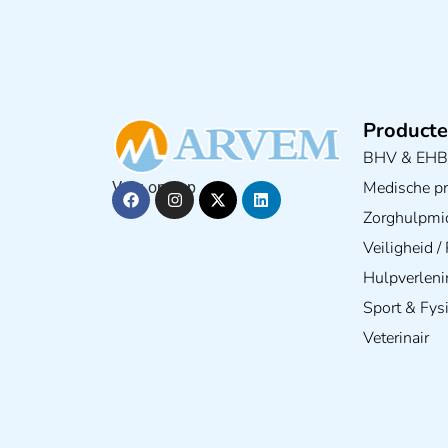
Producte
BHV & EH
Medische pra
Volg ons op
Zorghulpmi
Veiligheid 
Hulpverleni
Sport & Fys
Veterinair