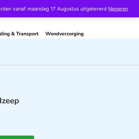
Mijn Account
Contact
 worden vanaf maandag 17 Augustus uitgeleverd
Negeren
ding & Transport
Wondverzorging
dzeep