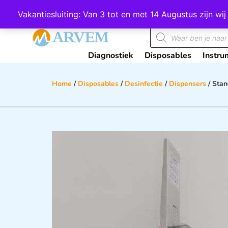
Wij scoren een 4,8 op Google
Vakantiesluiting: Van 3 tot en met 14 Augustus zijn 
Diagnostiek
Disposables
Instru
Home
/
Disposables
/
Desinfectie
/
Dispensers
/ Stan