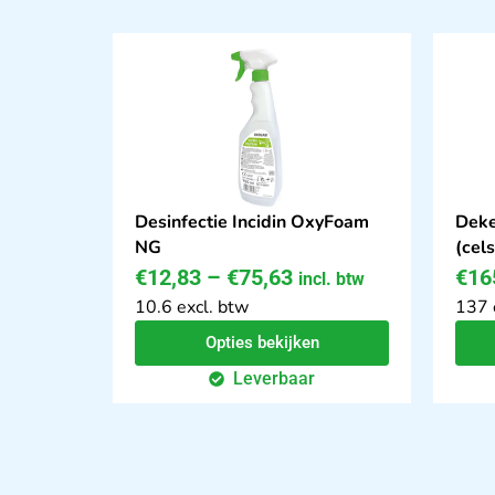
Desinfectie Incidin OxyFoam
Deke
NG
(cels
€
12,83
–
€
75,63
€
16
incl. btw
10.6 excl. btw
137 
Opties bekijken
Leverbaar