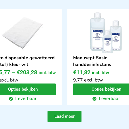
n disposable gewatteerd
Manusept Basic
tof) kleur wit
handdesinfectans
5,77
–
€
203,28
€
11,82
incl. btw
incl. btw
excl. btw
9.77 excl. btw
Opties bekijken
Opties bekijken
Leverbaar
Leverbaar
Laad meer