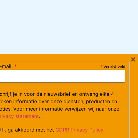
×
-mail:
*
*
Vereist veld
ag 08:30-17:15 uur / vrijdag 08:30-16:00 uur)
chrijf je in voor de nieuwsbrief en ontvang elke 4
ce@arvem.nl
eken informatie over onze diensten, producten en
cties. Voor meer informatie verwijzen wij naar onze
rivacy statement
.
Ik ga akkoord met het
GDPR Privacy Policy
catures.