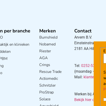
n per branche
Merken
Contact
BO
Burnshield
Arvem B.V.
Einsteinstraat 5
Nobamed
ktijk en klinieken
2181 AA Hillegom
E
Riester
ddelen
AGA
/ PBM
Crings
ng
Tel:
0252-533256
Rescue Trade
(maandag – donderd
S
io
Mail:
klantenservi
w
Actiomedic
a
Schnitzler
P
ProStrap
Werken bij Arvem?
Solace
Bekijk hier onze va